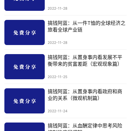
行
2022-11-28
业
快
搞钱阿蓝：从一件T恤的全球经济之
讯
旅看全球产业链
开
2022-11-28
眼
案
搞钱阿蓝：从置身事内看发展不平
例
衡带来的贫富差距（宏观现象篇）
避
2022-11-25
坑
指
搞钱阿蓝：从置身事内看政府和商
南
业的关系（微观机制篇）
登录
注册
2022-11-24
运
营
搞钱阿蓝：从血酬定律中思考风险
百