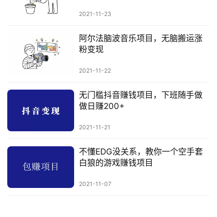
避
2021-11-23
坑
指
阿尔法脑波音乐项目，无脑搬运涨
南
粉变现
登录
注册
运
2021-11-22
营
百
无门槛抖音赚钱项目，下班随手做
科
做日赚200+
2021-11-21
创
业
不懂EDG没关系，教你一个空手套
资
白狼的游戏赚钱项目
源
2021-11-07
会
员