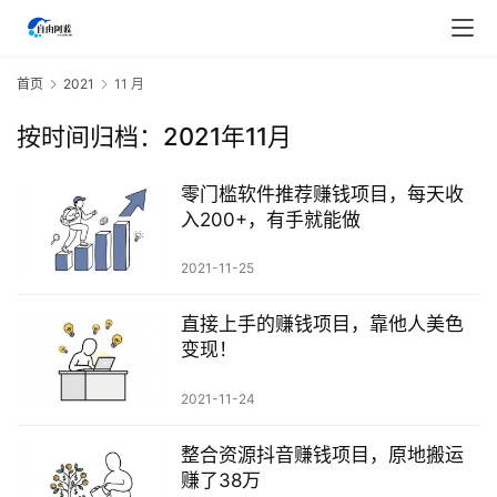
首页
2021
11 月
按时间归档：2021年11月
首
页
零门槛软件推荐赚钱项目，每天收
入200+，有手就能做
行
业
2021-11-25
快
讯
直接上手的赚钱项目，靠他人美色
变现！
开
眼
2021-11-24
案
例
整合资源抖音赚钱项目，原地搬运
赚了38万