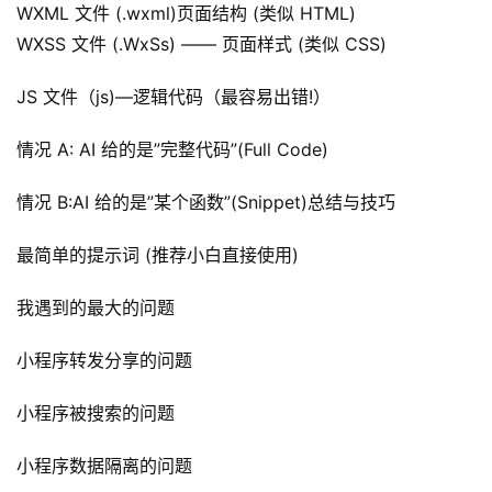
WXML 文件 (.wxml)页面结构 (类似 HTML)
WXSS 文件 (.WxSs) —— 页面样式 (类似 CSS)
JS 文件（js)—逻辑代码（最容易出错!）
情况 A: AI 给的是”完整代码”(Full Code)
情况 B:AI 给的是”某个函数”(Snippet)总结与技巧
首
页
最简单的提示词 (推荐小白直接使用)
行
我遇到的最大的问题
业
快
小程序转发分享的问题
讯
小程序被搜索的问题
开
眼
小程序数据隔离的问题
案