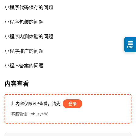
例
小程序代码保存的问题
小程序包装的问题
避
坑
小程序内测体验的问题
指
☰
南
TOC
登录
注册
小程序推广的问题
运
小程序备案的问题
营
百
科
内容查看
创
此内容仅限VIP查看，请先
登录
业
资
客服微信：xhllsys88
源