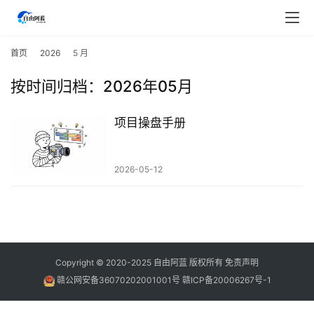
首
页
首页
2026
5 月
按时间归档：2026年05月
行
业
快
项目操盘手册
讯
2026-05-12
开
眼
案
例
避
Copyright © 2020-2025
自由阿蓝
版权所有
免责声明
坑
赣公网安备36070202001001号
赣ICP备20006267号-1
指