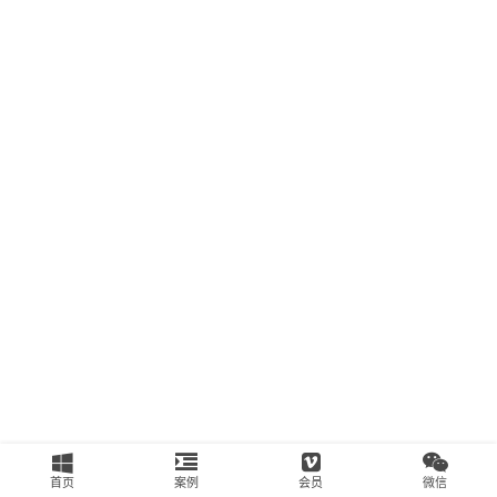
南
运
营
百
科
创
业
资
源
会
员
专
区
首页
案例
会员
微信