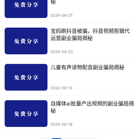
秘
科
2024-06-27
创
业
宝妈刷抖音被骗，抖音视频剪辑代
资
运营副业骗局揭秘
源
2024-06-23
儿童有声读物配音副业骗局揭秘
会
员
专
2024-06-19
区
自媒体ai批量产出视频的副业骗局揭
秘
2024-06-18