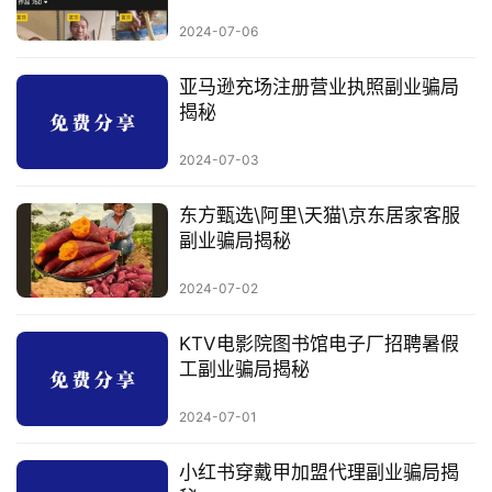
行
2024-07-06
业
快
亚马逊充场注册营业执照副业骗局
讯
揭秘
开
2024-07-03
眼
案
东方甄选\阿里\天猫\京东居家客服
例
副业骗局揭秘
避
2024-07-02
坑
指
KTV电影院图书馆电子厂招聘暑假
南
工副业骗局揭秘
登录
注册
2024-07-01
运
营
小红书穿戴甲加盟代理副业骗局揭
百