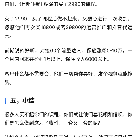
白们，让他们稀里糊涂的买了2990的课程。
创
业
交了2990，买了课程后做不起来，又狠心进行二次收割，
资
忽悠他们再次买16800或者29800的运营推广和抖音代运
源
营。
前期说的好听，对接60个流量达人，保底涨粉5-10万，一
会
个月内回本并盈利1万以上，保底收入6000以上。
员
专
客户什么都不需要会，他们一切帮你弄好，发个视频就能挣
区
钱。
五，小结
很多人买不起你们的课程，你们就让他们套花呗和借呗，你
们是怎么做到这为了收割，一套又一套的呢？