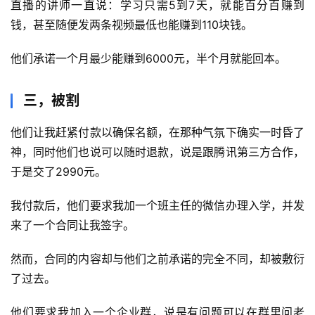
直播的讲师一直说：学习只需5到7天，就能百分百赚到
钱，甚至随便发两条视频最低也能赚到110块钱。
他们承诺一个月最少能赚到6000元，半个月就能回本。
三，被割
他们让我赶紧付款以确保名额，在那种气氛下确实一时昏了
神，同时他们也说可以随时退款，说是跟腾讯第三方合作，
于是交了2990元。
我付款后，他们要求我加一个班主任的微信办理入学，并发
来了一个合同让我签字。
首
页
然而，合同的内容却与他们之前承诺的完全不同，却被敷衍
了过去。
行
业
他们要求我加入一个企业群，说是有问题可以在群里问老