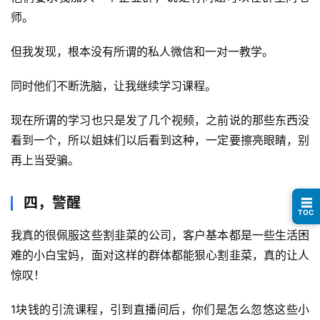
快
师。
讯
但我发现，根本没有所谓的私人微信和一对一教学。
开
眼
同时他们不断洗脑，让我继续学习课程。
案
例
现在所谓的学习也只是发了几个视频，之前说的那些东西没
看到一个，所以姐妹们以后看到这种，一定要擦亮眼睛，别
避
再上当受骗。
坑
指
四，警醒
☰
南
TOC
登录
注册
我真的很佩服这些割韭菜的公司，客户基本都是一些生活困
运
难的小白宝妈，面对这样的群体都能狠心割韭菜，真的让人
营
惊叹！
百
科
1块钱的引流课程，引到直播间后，你们是怎么忽悠这些小