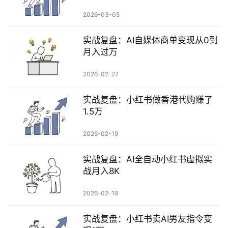
行
2026-03-05
业
快
实战复盘：AI自媒体商单变现从0到
讯
月入过万
开
2026-02-27
眼
案
实战复盘：小红书做香港代购赚了
例
1.5万
避
2026-02-19
坑
指
实战复盘：AI全自动小红书虚拟实
南
战月入8K
登录
注册
2026-02-19
运
营
实战复盘：小红书卖AI男友指令变
百