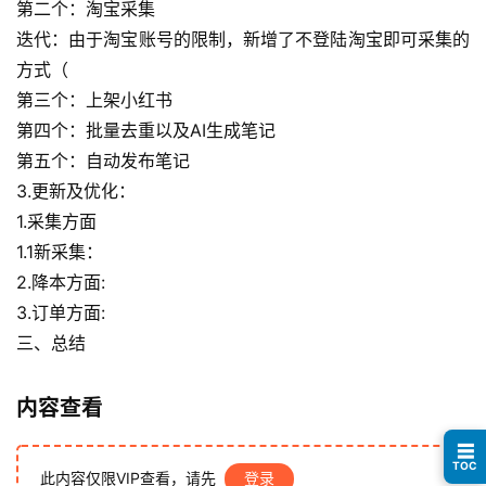
第二个：淘宝采集
首
迭代：由于淘宝账号的限制，新增了不登陆淘宝即可采集的
页
方式（
第三个：上架小红书
行
业
第四个：批量去重以及AI生成笔记
快
第五个：自动发布笔记
讯
3.更新及优化：
1.采集方面
开
1.1新采集：
眼
2.降本方面:
案
3.订单方面:
例
三、总结
避
坑
内容查看
指
☰
南
TOC
登录
注册
此内容仅限VIP查看，请先
登录