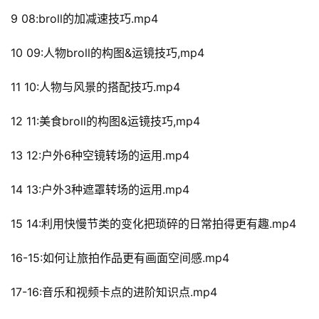
9 08:broll的加减速技巧.mp4
10 09:人物broll的构图&运镜技巧,mp4
11 10:人物与风景的搭配技巧.mp4
首
页
12 11:美食broll的构图&运镜技巧,mp4
行
13 12:户外6种空镜转场的运用.mp4
业
快
14 13:户外3种遮罩转场的运用.mp4
讯
15 14:利用快慢节类的变化把琐碎的日常拍得更有趣.mp4
开
眼
16-15:如何让旅拍作品更有画面空间感.mp4
案
例
17-16:音乐和视频卡点的进阶知识点.mp4