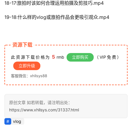
18-17:旅拍时该如何合理运用拍摄及剪技巧.mp4
避
坑
19-18:什么样的vlog或旅拍作品会更吸引观众.mp4
指
南
登录
注册
运
资源下载
营
百
5
此资源下载价格为
rmb
立即购买
（VIP免费）
科
立即升级
客服微信：xhllsys88
创
业
资
源
原创文章 如若转载，请注明出处：
https://www.xhllsys.com/31337.html
vlog
会
员