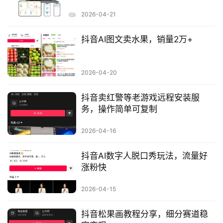
行
2026-04-21
业
快
抖音AI图文卖水果，销量2万+
讯
开
2026-04-20
眼
案
抖音卖红警等老游戏远程安装服
例
务，操作简单可复制
避
2026-04-16
坑
指
抖音AI数字人脱口秀玩法，流量好
南
涨粉快
登录
注册
2026-04-15
运
营
抖音松果画教程分享，细分赛道稳
百