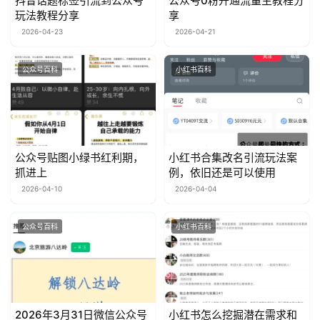
抖音话题标签引流到公众号
公众号0粉开通流量主教程分
玩法教程分享
享
行
2026-04-23
2026-04-21
业
快
公众号百科
小红书百科
讯
开
眼
案
公众号贴图小绿书红利期，
小红书合集改名引流玩法案
例
抓进上
例，依旧还是可以使用
2026-04-10
2026-04-04
避
坑
公众号百科
小红书百科
指
南
登录
注册
运
营
2026年3月31日微信公众号
小红书怎么挖掘潜在需求和