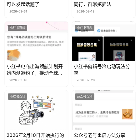
百
可以发起话题了
同行，群聊挖掘法
科
2026-03-31
2026-03-18
创
小红书百科
小红书百科
业
资
源
小红书电商出海领航计划开
小红书剪辑号冷启动玩法分
始内测邀约了，推动全球电
享
会
商
2026-03-16
2026-02-28
员
专
小红书百科
公众号百科
区
2026年2月10日开始执行的
公众号老号重启方法分享