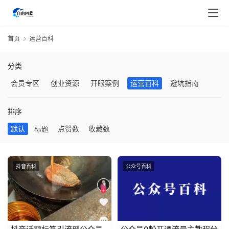
首页
运营百科
分类
会员专区
创业资源
开眼案例
运营百科
避坑指南
排序
默认
标题
点赞数
收藏数
抖音百科
公众号百科
首
页