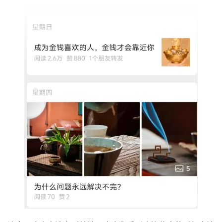
首
页
行
业