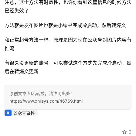
注意，这个方法有时效性，也许你看到这篇信息的时候方法
快
已经失效了
讯
方法就是发布图片也就是小绿书完成冷启动，然后转爆文
开
眼
和正常起号方法一样，原理是因为现在公众号对图片内容有
案
推流
例
有很久没更新的账号，可以尝试这个方式先完成冷启动，然
避
后在转爆文更新
坑
指
南
原创文章 如若转载，请注明出处：
登录
注册
https://www.xhllsys.com/46769.html
运
营
公众号百科
百
科
0