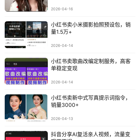
行
2026-04-16
业
快
小红书卖小米摄影拍照预设包，销
讯
量1.5万+
开
2026-04-14
眼
案
小红书卖歌曲改编定制服务，高客
例
单稳定变现
避
2026-04-14
坑
指
小红书卖新中式写真提示词指令，
南
销量3000+
登录
注册
2026-04-13
运
营
抖音分享AI复活亲人视频，流量变
百