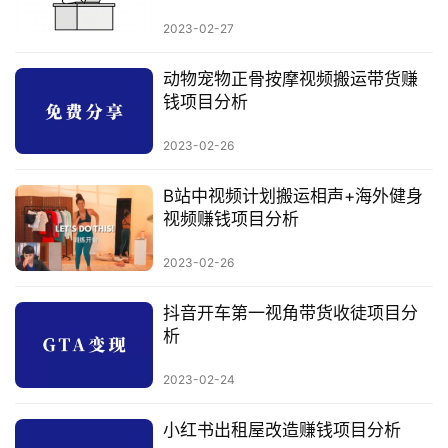
行
2023-02-27
业
快
动物宠物正骨按摩视频搬运带货赚
讯
钱项目分析
开
2023-02-26
眼
案
B站中视频计划搬运相声+海外健身
例
视频赚钱项目分析
避
2023-02-26
坑
指
抖音开车第一视角带货收徒项目分
南
析
登录
注册
2023-02-24
运
营
小红书出租屋改造赚钱项目分析
百