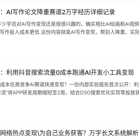
来，虽然还是用了很多自己造的词） 按照这个教程也是可以跑
：AI写作论文降重赛道2万字经历详细记录
不少学员对AI写作变现还是很感兴趣的，确实相比AI绘画和AI视
I写作投入成本更低 这份内容就是AI写作变现，帮别人降重，实
，但是不能直接说，毕竟较真的话属于违规非法行为 复盘很详
，完全就是别人的培训教材级别的了，包含小红书和闲鱼两个平
，以及AI论文降重的视频教程 内容目录 一、注册账号2.新账号
：利用抖音搜索流量0成本跑通AI开发小工具变现
成本在高竞争AI赛道快速变现？一份内部实验报告首次公开：利
工作流”将APP研发周期缩短至2周，结合DSO搜索优化实现零投放
内将AI头像小工具打造成月营收3万+的可持续现金流产品。 传统
周期长、成本高，让无数小型团队和“超级个体”望而却步。在高昂
激烈的市场竞争下，普通团队如何在最短时间内，用最轻的投入
网络热点变现\为自己业务获客？万字长文系统解析