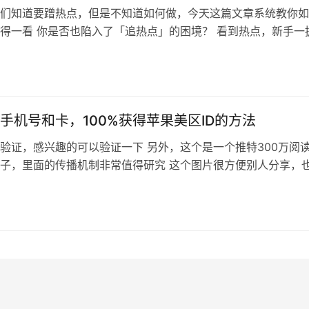
们知道要蹭热点，但是不知道如何做，今天这篇文章系统教你如
得一看 你是否也陷入了「追热点」的困境？ 看到热点，新手一
小红书，明天搞抖音，精力耗散却始终在0到1之间徘徊；而经
视热点为“短期主义”，不屑一顾，白白错失了放大业务的绝佳杠
么同样是追热点，有人能快速破局，而大多数人却只收获了焦虑
是…
手机号和卡，100%获得苹果美区ID的方法
验证，感兴趣的可以验证一下 另外，这个是一个推特300万阅
子，里面的传播机制非常值得研究 这个图片很方便别人分享，
是一段AI提示词得出的 这就说明了价值可视化的重要性，之前
视化的事情，不过后来没重视了 感兴趣的可以研究一下 这篇文
这个美区ID的获取方法，不少朋友会需要