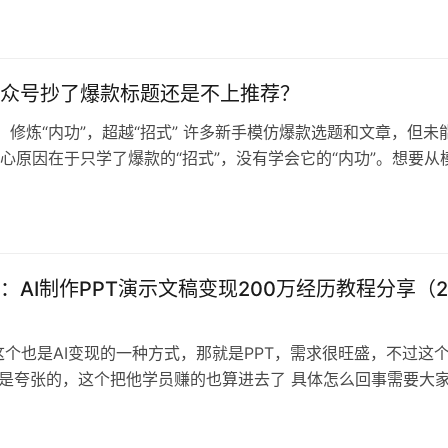
来越容易，但想要出人头地却越来越难。作者用两万一千字的篇
个主要部分，详细阐述了当下的局势、脉络，以及个人应如何应
是文章的主要内容和论点： 第一部分：认清局势——以往是金字
是倒金字塔…
众号抄了爆款标题还是不上推荐？
修炼“内功”，超越“招式” 许多新手模仿爆款选题和文章，但未
心原因在于只学了爆款的“招式”，没有学会它的“内功”。想要从
续产出爆款的引领者，必须做到以下三点核心： 第一核心：选
内，只写你擅长和经历过的 模仿选题失败的首要原因是选题错
硬模仿。 选择舒适的写作类型：写作大致分为讲故事…
：AI制作PPT演示文稿变现200万经历教程分享（
这个也是AI变现的一种方式，那就是PPT，需求很旺盛，不过这
万是夸张的，这个把他学员赚的也算进去了 具体怎么回事需要大
量篇幅炫耀收益+个人经历，基本上就是用的培训软文框架写的
内容来说，也不是单纯的卖课的，操作细节说的很详细（看下面