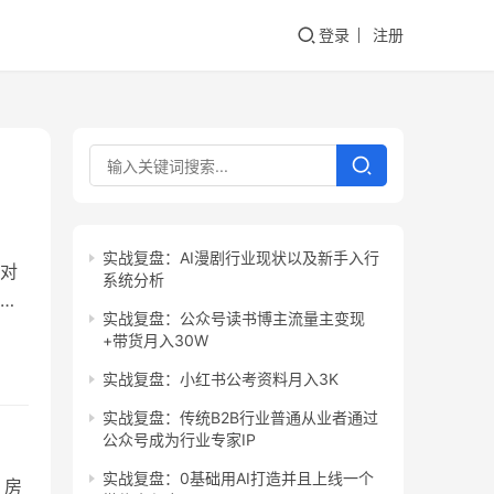
登录
注册
实战复盘：AI漫剧行业现状以及新手入行
对
系统分析
谈
实战复盘：公众号读书博主流量主变现
是拥
+带货月入30W
指什
实战复盘：小红书公考资料月入3K
也能
实战复盘：传统B2B行业普通从业者通过
公众号成为行业专家IP
实战复盘：0基础用AI打造并且上线一个
，房