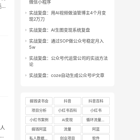
微信小程序
耗的
实战复盘：用AI视频做油管博主4个月变
使
现2万刀
、
低
实战复盘：AI生图变现系统复盘
实战复盘：通过SOP做公众号稳定月入
5w
实战复盘：公众号代运营公司的实战方法
论
实战复盘：coze自动生成公众号IP文章
搞钱读书会
抖音
抖音百科
项目分析
小红书百科
小红书
小红书案例
AI变现
循环流量实验室
人
搞钱阿蓝
流量
阿蓝
，
私人数据库项目
创业项目
软件