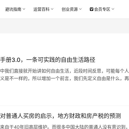
避坑指南
运营百科
创业资源
会员专区
手册3.0，一条可实践的自由生活路径
中我们直接就开始讲如何自由生活，近段时间反思，可能每个人
义是不一样的，所以增加一个前言，我们先定义自由是什么，再
何达成。​ 经过社会的捶打，我意识到自由并不是随波逐流，而
，可以拒绝不喜欢的人和事情，做自己喜欢的事情。​ 自由具体
务自由：不会因为金钱而妥协，多元化的收入体系让自己无需上班
对普通人买房的启示，地方财政和房产税的预测
来自于40年旧高层维护。而很多中国大陆的普通人没有意识到