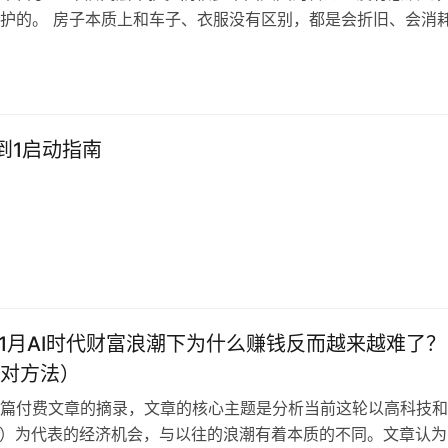
护的。 房子本质上和车子、衣服没有区别，都是会折旧、会消
时间和使用，房子的使用价值会不断下降。而要一直维持房子的
住质量），需要持续不断的维护。从室内装修、电器更换到电路
、供暖、供气、外墙，等等等等。而高层的维护成本，是远高于
。想一…
到1启动指南
年11月AI时代财富浪潮下为什么赚钱反而越来越难了？
对方法）
篇付费文章的摘录，文章的核心主题是分析当前这轮以高科技和
I）为代表的经济机会，与以往的浪潮有着本质的不同。文章认为