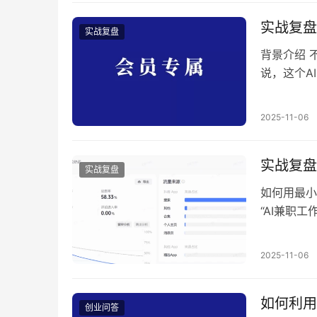
录就能看出
的，所以…
实战复盘
实战复盘
背景介绍 
说，这个A
就是写论文
接近两万字
2025-11-06
的操作方法
实战复盘
实战复盘
如何用最小
“AI兼职
客，60天
APP研发
2025-11-06
产研成本和
在…
如何利用
创业问答