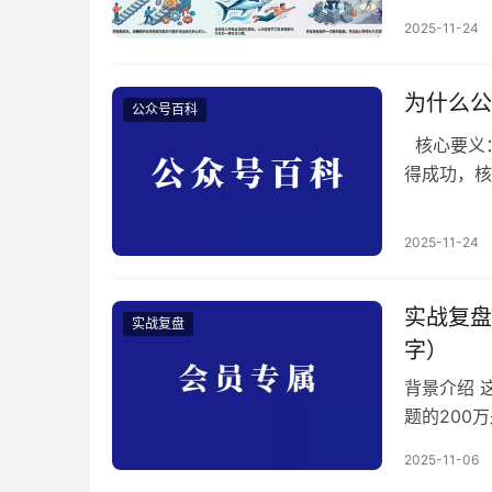
虽然生存越
2025-11-24
幅，分为五
对。 以下
型，这一轮
为什么公
公众号百科
核心要义：
得成功，核
者转变为持
须在能力圈
2025-11-24
在能力圈外
实战复盘
实战复盘
字）
背景介绍 
题的200
己判断（大
2025-11-06
不过呢，看