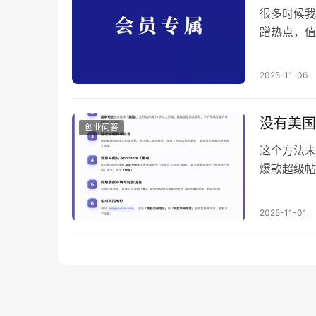
很多时候我
蹭热点，值
上，今天做
富的老手则
2025-11-06
杆。 为什
茫？ 答案
没有美国
创业问答
这个方法未
爆款超级帖
直观，其实
享过价值可
2025-11-01
要还是分享