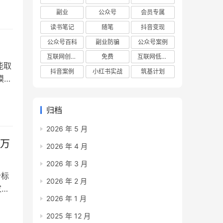
副业
公众号
会员专属
读书笔记
随笔
抖音变现
塔
公众号百科
副业防骗
公众号案例
互联网创业项目
免费
互联网低成本创业项目
能取
抖音案例
小红书实战
筑基计划
模仿
题必
位，
归档
2026 年 5 月
2万
2026 年 4 月
2026 年 3 月
个标
2026 年 2 月
家自
2026 年 1 月
）
目
2025 年 12 月