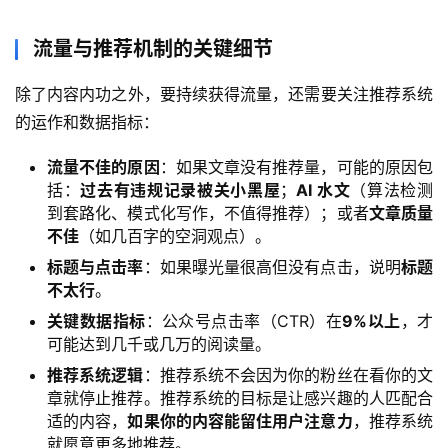
创
业
流量与推荐机制的关键细节
资
源
除了内容内功之外，要持续获得流量，还需要关注推荐系统
的运作和数据指标：
会
流量不佳的原因
：如果文章没有推荐量，可能的原因包
员
括：
过去有违规记录被关小黑屋
；
AI 水文
（算法检测
专
到套路化、模式化写作，不值得推荐）；或者
文章质量
区
不佳
（如几百字的空洞观点）。
标题与点击率
：如果曝光量很高但没有点击，说明
标题
不太行
。
关键数据指标
：公众号点击率（CTR）在
9%以上
，才
可能达到几千或几万的阅读量。
推荐系统逻辑
：推荐系统不会因为你的粉丝在看你的文
章就停止推荐。推荐系统的目标是让感兴趣的人匹配合
适的内容，
如果你的内容能留住用户注意力
，推荐系统
就愿意更多地推荐。