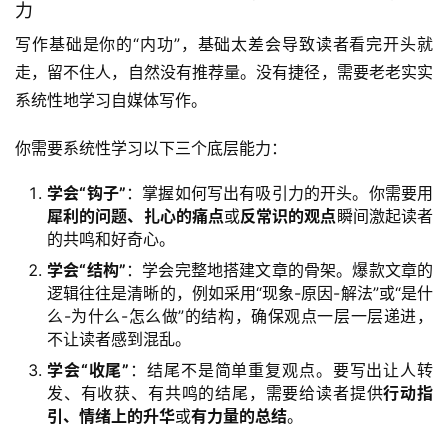
力
写作基础是你的“内功”，基础太差会导致读者看完开头就
走，留不住人，自然没有推荐量。没有捷径，需要老老实实
系统性地学习自媒体写作。
你需要系统性学习以下三个底层能力：
学会“钩子”
：掌握如何写出有吸引力的开头。你需要用
犀利的问题、扎心的痛点
或
反常识的观点
瞬间激起读者
的共鸣和好奇心。
学会“结构”
：学会完整地搭建文章的骨架。爆款文章的
逻辑往往是清晰的，例如采用“现象-原因-解法”或“是什
首
么-为什么-怎么做”的结构，确保观点一层一层递进，
不让读者感到混乱。
页
学会“收尾”
：结尾不是简单重复观点。要写出让人转
发、有收获、有共鸣的结尾，需要给读者提供
行动指
行
引、情绪上的升华
或
有力量的总结
。
业
快