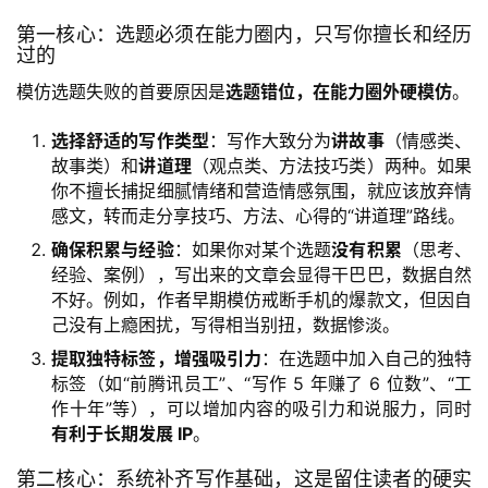
第一核心：选题必须在能力圈内，只写你擅长和经历
过的
模仿选题失败的首要原因是
选题错位，在能力圈外硬模仿
。
选择舒适的写作类型
：写作大致分为
讲故事
（情感类、
故事类）和
讲道理
（观点类、方法技巧类）两种。如果
你不擅长捕捉细腻情绪和营造情感氛围，就应该放弃情
感文，转而走分享技巧、方法、心得的“讲道理”路线。
确保积累与经验
：如果你对某个选题
没有积累
（思考、
经验、案例），写出来的文章会显得干巴巴，数据自然
不好。例如，作者早期模仿戒断手机的爆款文，但因自
己没有上瘾困扰，写得相当别扭，数据惨淡。
提取独特标签，增强吸引力
：在选题中加入自己的独特
标签（如“前腾讯员工”、“写作 5 年赚了 6 位数”、“工
作十年”等），可以增加内容的吸引力和说服力，同时
有利于长期发展 IP
。
第二核心：系统补齐写作基础，这是留住读者的硬实