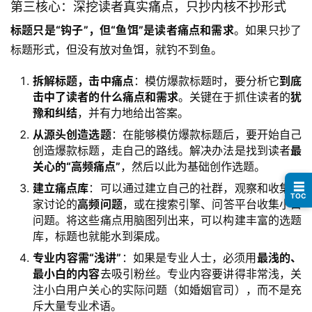
第三核心：深挖读者真实痛点，只抄内核不抄形式
讯
标题只是“钩子”，但“鱼饵”是读者痛点和需求
。如果只抄了
标题形式，但没有放对鱼饵，就钓不到鱼。
开
眼
拆解标题，击中痛点
：模仿爆款标题时，要分析它
到底
案
击中了读者的什么痛点和需求
。关键在于抓住读者的
犹
例
豫和纠结
，并有力地给出答案。
从源头创造选题
：在能够模仿爆款标题后，要开始自己
避
创造爆款标题，走自己的路线。解决办法是找到读者
最
坑
关心的“高频痛点”
，然后以此为基础创作选题。
指
☰
建立痛点库
：可以通过建立自己的社群，观察和收集大
南
TOC
家讨论的
高频问题
，或在搜索引擎、问答平台收集小白
登录
注册
问题。将这些痛点用脑图列出来，可以构建丰富的选题
运
库，标题也就能水到渠成。
营
专业内容需“浅讲”
：如果是专业人士，必须用
最浅的、
百
最小白的内容
去吸引粉丝。专业内容要讲得非常浅，关
科
注小白用户关心的实际问题（如婚姻官司），而不是充
斥大量专业术语。