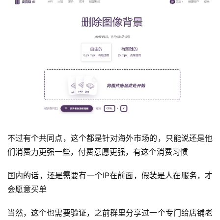
快
讯
开
眼
案
例
避
坑
指
南
不过有个共同点，这个都是针对海外市场的，只能说还是他
登录
注册
们消费力更强一些，付费意愿更强，有这个消费习惯
运
国内的话，还是需要有一个IP在前面，假装是人在服务，才
营
百
会愿意买单
科
当然，这个也需要验证，之前群里分享过一个专门给店铺老