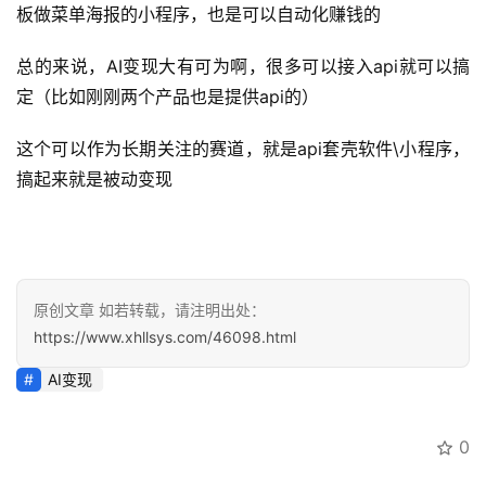
板做菜单海报的小程序，也是可以自动化赚钱的
创
业
总的来说，AI变现大有可为啊，很多可以接入api就可以搞
资
源
定（比如刚刚两个产品也是提供api的）
这个可以作为长期关注的赛道，就是api套壳软件\小程序，
搞起来就是被动变现
会
员
专
区
原创文章 如若转载，请注明出处：
https://www.xhllsys.com/46098.html
AI变现
0