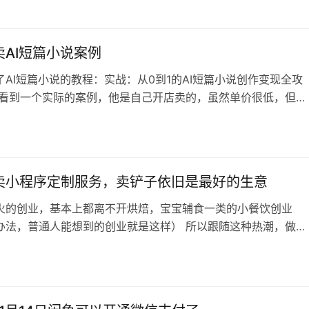
遇到的问题以及解决办法，做成知识库 我们数据库变现手册里面
直接用飞书就可以做，甚至都不需要什么排版（当然，你做仪表
加好看的排版会更好） 我是指…
卖AI短篇小说案例
了AI短篇小说的教程：实战：从0到1的AI短篇小说创作变现全攻
就看到一个实际的案例，他是自己开店卖的，虽然单价很低，但是
更低，而且挂起来卖就不用管了 其实AI小说还有更多的变现方
里面可以自己去研究一下 很不错的赚钱模式，同样是一次创作，
 要是一不小心火了，卖出去了影视改编权，那也是赚爆了
卖小程序定制服务，卖铲子依旧是最好的生意
火的创业，基本上都离不开烘焙，宝宝辅食一类的小餐饮创业
办法，普通人能想到的创业就是这样） 所以跟随这种热潮，做对
子服务，比如设计定制小程序的服务，是肯定可以赚钱的 图片里
呢，抓住了一个更优秀的切入点，也就是高颜值，高颜值的产品
红书用户 她也是抓住了这个关键点，所以在没多少粉丝的情况就
去不少单子了 至于这些烘焙创…