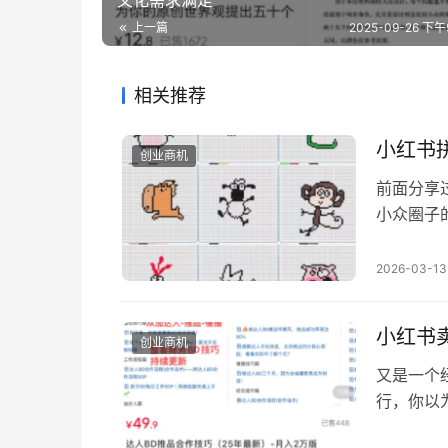
文化需求满足
上一篇
2025-09-26 下午9
相关推荐
小红书
创业商机
前面分享
小众圈子
人都追赶
火） 这
2026-03-13
火的逻辑
相关需求
小红书
创业商机
又是一个
行，你以
识 截图