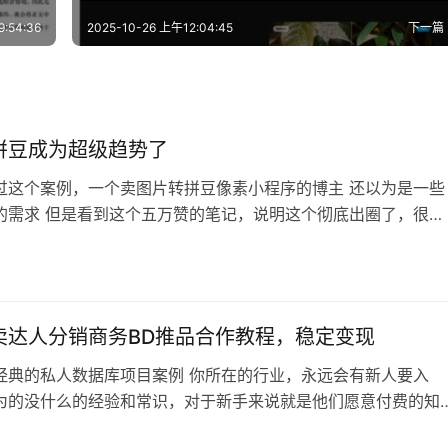
:54:36
2025-10-26 上午12:04:45
下一篇
拼豆成为超级趋势了
过这个案例，一个卖图片转拼豆像素小程序的博主 还以为是一些
的需求 但是看到这个五万赞的笔记，说明这个彻底出圈了，很多
潮流去玩这个 有点类似前段时间火的自己画石膏娃娃（现在也很
个案例能火，就是因为这个生肖比较抽象，有点像给人画抽象头像
一样，无厘头搞笑元素 总的来说，拼豆也是彻底火了，可以针对
进行变现，或者抢注公众…
卖达人分销商务BD推品合作教程，稳定变现
经典的私人数据库项目案例 你所在的行业，永远会有新人要入
为的没什么的经验和常识，对于新手来说就是他们愿意付费的知
里这个案例就是一个非常典型的卖自己行业经验的案例，整理好各