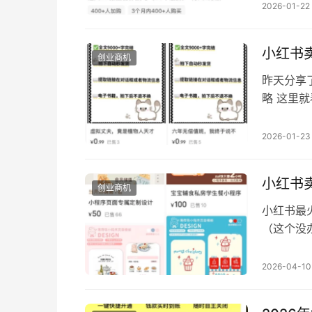
种新人会
2026-01-22
也说了，
盘等等更
小红书
创业商机
昨天分享
略 这里
这个成本
式，教程
2026-01-23
持续收益
小红书
创业商机
小红书最
（这个没
应的卖铲
这个博主
2026-04-10
才适合小
已经卖出