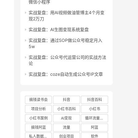
微信小程序
实战复盘：用AI视频做油管博主4个月变
现2万刀
实战复盘：AI生图变现系统复盘
实战复盘：通过SOP做公众号稳定月入
5w
实战复盘：公众号代运营公司的实战方法
论
实战复盘：coze自动生成公众号IP文章
搞钱读书会
抖音
抖音百科
项目分析
小红书百科
小红书
小红书案例
AI变现
循环流量实验室
搞钱阿蓝
流量
阿蓝
私人数据库项目
创业项目
软件