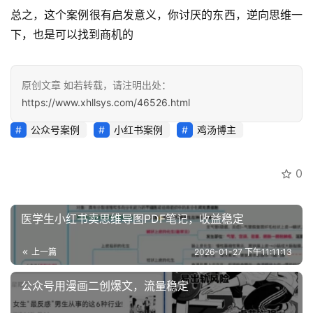
总之，这个案例很有启发意义，你讨厌的东西，逆向思维一
运
下，也是可以找到商机的
营
百
科
原创文章 如若转载，请注明出处：
https://www.xhllsys.com/46526.html
创
业
公众号案例
小红书案例
鸡汤博主
资
源
0
会
医学生小红书卖思维导图PDF笔记，收益稳定
员
专
上一篇
2026-01-27 下午11:11:13
区
公众号用漫画二创爆文，流量稳定