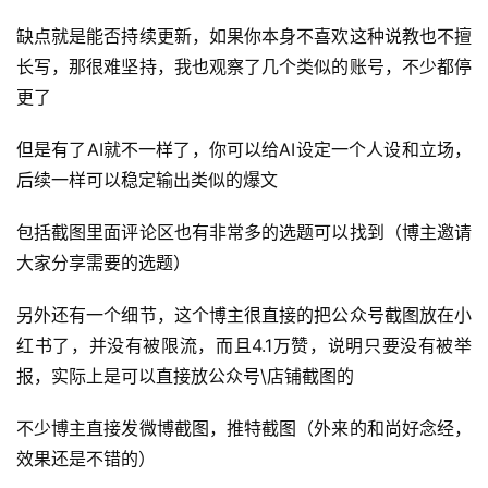
首
缺点就是能否持续更新，如果你本身不喜欢这种说教也不擅
页
长写，那很难坚持，我也观察了几个类似的账号，不少都停
更了
行
业
但是有了AI就不一样了，你可以给AI设定一个人设和立场，
快
后续一样可以稳定输出类似的爆文
讯
包括截图里面评论区也有非常多的选题可以找到（博主邀请
开
大家分享需要的选题）
眼
案
另外还有一个细节，这个博主很直接的把公众号截图放在小
例
红书了，并没有被限流，而且4.1万赞，说明只要没有被举
报，实际上是可以直接放公众号\店铺截图的
避
坑
不少博主直接发微博截图，推特截图（外来的和尚好念经，
指
效果还是不错的）
南