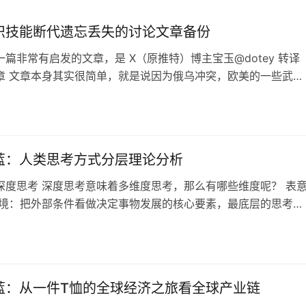
识技能断代遗忘丢失的讨论文章备份
篇非常有启发的文章，是 X（原推特）博主宝玉@dotey 转译
章 文章本身其实很简单，就是说因为俄乌冲突，欧美的一些武器
最需要的不是什么几百万一枚的导弹，而是类似“毒刺”一类的大
结果想要生产的时候发现，自己无法生产了，因为技术断代了，对
链从业者要么退休要么去世，又或者相应的技术资料都丢失了，
制作流程的人不存…
蓝：人类思考方式分层理论分析
深度思考 深度思考意味着多维度思考，那么有哪些维度呢？ 表
环境：把外部条件看做决定事物发展的核心要素，最底层的思考方
出来就看重具体技巧和方法而不思考内在逻辑，没有对事物整体
相信各种偏门左道，最容易被骗的韭菜群体 行为：把个人主观能
决定事物发展的核心要素，认为人定胜天，充满正能量，体现出
积极向上，用于行动，同样…
蓝：从一件T恤的全球经济之旅看全球产业链