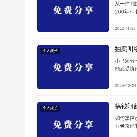
从一件T
200年
强大政治
贷款保险
2022-11-28
力和其他
护，并且
拍案叫
个人成长
小马宋分
能忍受执
的思路,
例，却没
2024-12-24
例、听模
道的这些
搞钱阿
个人成长
如何掌控
业者来说
认识就可