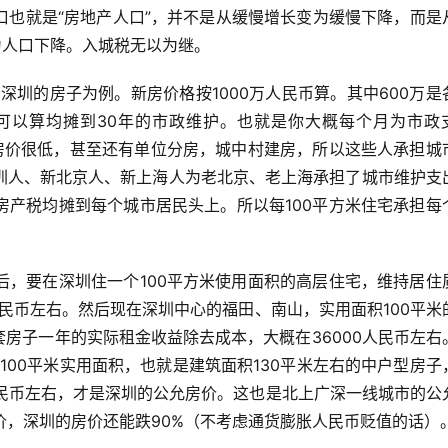
口也就是“房地产人口”，并不是从缓慢增长变为缓慢下降，而是
为人口下降。入城税无以为继。
的深圳的房子为例。新房价格按1000万人民币算。其中600万是
万可以算均摊到30年的市政维护。也就是你大概每个月为市政
时候房价很低，甚至还有单位分房，城中村建房，所以这些人承担城
圳人、新北京人、新上海人为老北京、老上海承担了城市维护支
房产税均摊到每个城市居民头上。所以每100平方米住宅承担每
后，要在深圳住一个100平方米使用面积的高层住宅，维持居住
人民币左右。然后现在深圳中心的福田、南山，实用面积100平米
套房子一年的实际租金收益除去成本，大概在36000人民币左右
100平米实用面积，也就是建筑面积130平米左右的中户型房子
人民币左右，才是深圳的公允房价。这也是北上广深一线城市的公
价，深圳的房价还能跌90%（不考虑通货膨胀人民币贬值的话）