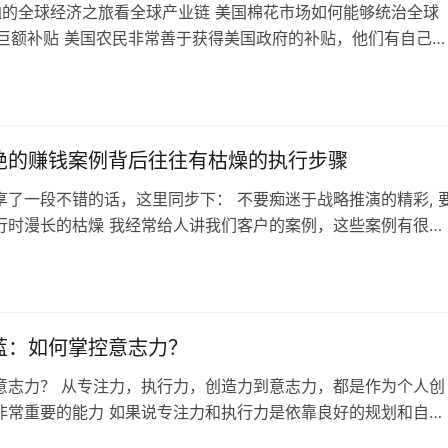
恤的全球经济之旅看全球产业链 美国棉花市场如何能够统治全球
？ 巨额补贴 美国农民非常善于获得美国政府的补贴，他们有自己的
力量的协会，所以可以获得极大的补贴，包括各种风险补贴或者
等 这种补贴机制让更多美国农民去种棉花，直接带来强大的竞争
国家的市场 劳动力的迭代 棉花的种植需要非常多的劳动力来维
非常不稳定，这就对劳…
绝的赚钱案例背后往往有枯燥的执行步骤
享了一段不错的话，这里同步下： 不要痴迷于战略推演的精彩, 
行时漫长的枯燥 我经常给人讲我们客户的案例，这些案例有很好
 听起来很精彩，有时候也会脑洞大开。 但为什么这么多人听了案
有人能复制出来呢？ 这就是真正的问题所在，人在听故事、听案
型、听战略的时候, 觉得很精彩,有时候他也会去向别人卖弄自己
谈资。但很少…
蓝：如何掌控意志力？
意志力？ 从专注力，执行力，创造力到意志力，都是作为个人创
非常重要的能力 如果说专注力和执行力是依靠良好的规划和自我
以锻炼，创造力依靠跨界知识的碰撞获得，看起来都比较容易，