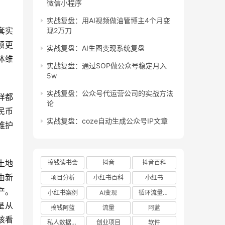
微信小程序
实战复盘：用AI视频做油管博主4个月变
套实
现2万刀
顿更
实战复盘：AI生图变现系统复盘
体维
实战复盘：通过SOP做公众号稳定月入
5w
实战复盘：公众号代运营公司的实战方法
样都
论
民币
实战复盘：coze自动生成公众号IP文章
维护
土地
搞钱读书会
抖音
抖音百科
由新
项目分析
小红书百科
小红书
产。
小红书案例
AI变现
循环流量实验室
是从
搞钱阿蓝
流量
阿蓝
该看
私人数据库项目
创业项目
软件