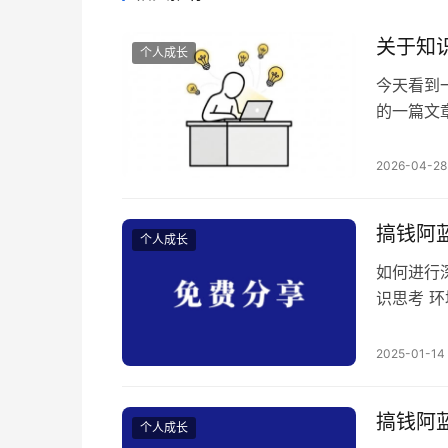
关于知
个人成长
今天看到一
的一篇文
公司发现
量导弹 
2026-04-28
应的产业
掌握整个
搞钱阿
个人成长
如何进行
识思考 
式，体现
的认知，
2025-01-14
动性看做
来就是很
搞钱阿
个人成长