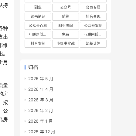
从持
副业
公众号
会员专属
读书笔记
随笔
抖音变现
公众号百科
副业防骗
公众号案例
各种
互联网创业项目
免费
互联网低成本创业项目
支出
抖音案例
小红书实战
筑基计划
市维
出。
个月
归档
2026 年 5 月
质量
2026 年 4 月
的房
2026 年 3 月
。按
2026 年 2 月
，公
允房
2026 年 1 月
。
2025 年 12 月