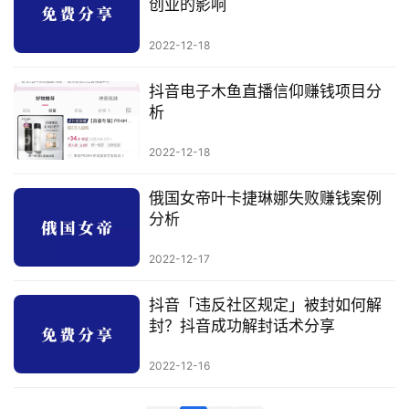
创业的影响
科
2022-12-18
创
业
抖音电子木鱼直播信仰赚钱项目分
资
析
源
2022-12-18
俄国女帝叶卡捷琳娜失败赚钱案例
会
分析
员
专
2022-12-17
区
抖音「违反社区规定」被封如何解
封？抖音成功解封话术分享
2022-12-16