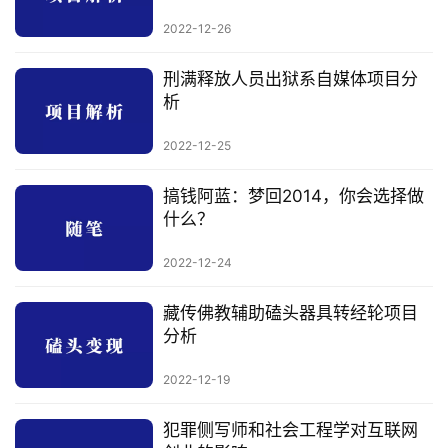
行
2022-12-26
业
快
刑满释放人员出狱系自媒体项目分
讯
析
开
2022-12-25
眼
案
搞钱阿蓝：梦回2014，你会选择做
例
什么？
避
2022-12-24
坑
指
藏传佛教辅助磕头器具转经轮项目
南
分析
登录
注册
2022-12-19
运
营
犯罪侧写师和社会工程学对互联网
百