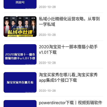
行
2020-10-28
业
快
私域小灶精细化运营攻略，从零到
讯
一学私域
开
2020-10-28
眼
案
2020淘宝双十一脚本撸猫小助手
例
v1.01下载
避
2020-10-28
坑
指
淘宝买家秀在哪儿看_淘宝买家秀
南
app集成5个接口下载
登录
注册
2020-10-28
运
营
powerdirector下载丨视频剪辑软件
百