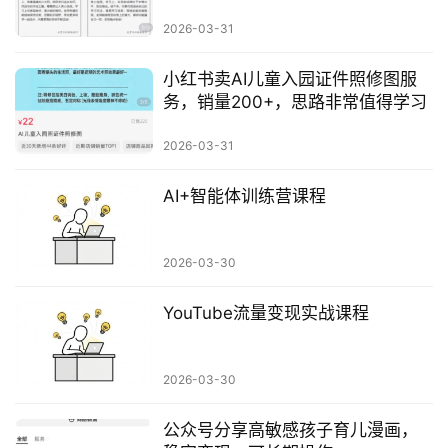
行
自动化值得借鉴
2026-03-31
业
快
小红书卖AI儿童入园证件照修图服
讯
务，销量200+，思路非常值得学习
开
2026-03-31
眼
案
AI+智能体训练营课程
例
避
2026-03-30
坑
指
YouTube流量变现实战课程
南
登录
注册
2026-03-30
运
营
公众号分享高敏感孩子育儿漫画，
百