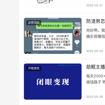
品后播放量
2022-05-31
的作品都不
可以选…
防渣男恋
运营百科
你好啊，我
确实很赚钱
件导致各个
过来教女生
2022-05-30
利润同样给
门，过万赞
助眠主播
开眼案例
每天200
搞钱路子 
目，还是有
的睡不着觉
2022-05-29
底有没有人