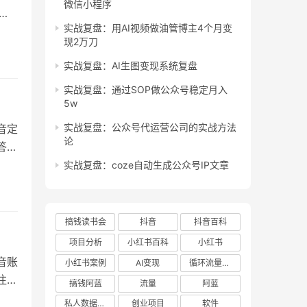
微信小程序
实战复盘：用AI视频做油管博主4个月变
有啥
现2万刀
人
主，
实战复盘：AI生图变现系统复盘
实战复盘：通过SOP做公众号稳定月入
5w
实战复盘：公众号代运营公司的实战方法
音定
论
答案
开
实战复盘：coze自动生成公众号IP文章
就是
值还
搞钱读书会
抖音
抖音百科
项目分析
小红书百科
小红书
音账
小红书案例
AI变现
循环流量实验室
注销
搞钱阿蓝
流量
阿蓝
发作
私人数据库项目
创业项目
软件