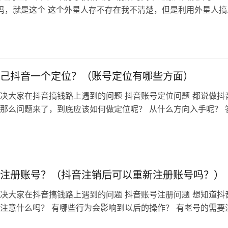
会吗，就是这个 这个外星人存不存在我不清楚，但是利用外星人搞
行，而且搞钱方法有很多 你可能会比较好奇，这外星人和我们
能用它们来搞钱呢，实际上是可以的，还记得阿蓝之前分享的「
」的搞钱理论吗 有那么一群人，他们认为人类是外星人是造物
之前…
己抖音一个定位？（账号定位有哪些方面）
决大家在抖音搞钱路上遇到的问题 抖音账号定位问题 都说做抖
那么问题来了，到底应该如何做定位呢？ 从什么方向入手呢？ 
到一个点就是，定位不是说一开始就确定不能改的，没有谁说一
谓的定位 第二点就是先搞清楚自己赚的是什么钱，我们做抖音
那么要赚钱就要弄懂这三个问题 你卖什么的，是卖你的粉丝价
注册账号？（抖音注销后可以重新注册账号吗？）
决大家在抖音搞钱路上遇到的问题 抖音账号注册问题 想知道抖
注意什么吗？ 有哪些行为会影响到以后的操作？ 有老号的需要
？ 答案 先说新号老号问题，如果你的老号没有什么粉丝，而且