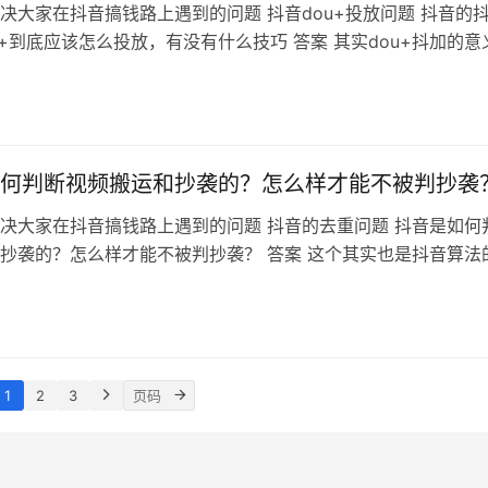
决大家在抖音搞钱路上遇到的问题 抖音dou+投放问题 抖音的
u+到底应该怎么投放，有没有什么技巧 答案 其实dou+抖加的意
平台建立自己的标签模型，这样才能在以后的作品发出去之后精
的用户群体 所以我们优先选择达人相似粉丝进行投放，而不是
丝量，标签模型才是最重要的 一句话总结 在内容优质的情况下
何判断视频搬运和抄袭的？怎么样才能不被判抄袭
决大家在抖音搞钱路上遇到的问题 抖音的去重问题 抖音是如何
抄袭的？怎么样才能不被判抄袭？ 答案 这个其实也是抖音算法
我们的作品上传之后，他会快速把作品压缩拆分成一张张的图片
后快速和已经收录的内容数据库比对，如果画面和文字比对都没
比，就会通过这一步机器审核 很多情况下有人会通过各种滤镜
1
2
3