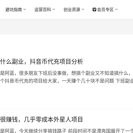
避坑指南
运营百科
创业资源
会员专区
什么副业，抖音币代充项目分析
是阿蓝，很多朋友下班后没事做，想搞个副业又不知道搞什么，
个抖音币代充的项目给大家，一天赚个几十块不是问题 下班副
 不知道你有没有玩抖音哦，当我们看抖音直播的时候就会有一
可以给自己喜欢的主播打赏 正常来说一块钱可以充10个抖音币
手机会被苹果抽成掉30%，也就是1块钱只能充7个抖音币 很多
很赚钱，几乎零成本外星人项目
是阿蓝，今天继续分享搞钱路子 前段时间不是漂亮国展开了一