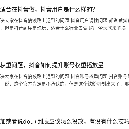
适合在抖音做，抖音用户是什么样的？
决大家在抖音搞钱路上遇到的问题 抖音用户调性问题 都说做抖
，但是抖音到底是谁玩，适合什么行业去做呢？ 今天就来解决
答案 虽然说问题的核心是抖音用户调性，这个词有的朋友可能会
就是说这个抖音在用户心理是做什么的，谁会玩抖音，这个平台
这样一来问题就好回答了，好比拼夕夕就代表便宜货，京东就代
权重问题，抖音如何提升账号权重播放量
决大家在抖音搞钱路上遇到的问题 抖音账号权重问题 抖音账号
一说，这个官方肯定是不承认的，但是这个铁粉机制出来了，那
和网站一样 那么问题来了，如何判断权重，如何提升权重呢？ 
这个权重到底如何体现，阿蓝认为是播放量，没有什么比播放量
了 有的号刚注册发视频就爆了，而你一直500都过不去，你往
加或者说dou+到底应该怎么投放，有没有什么技