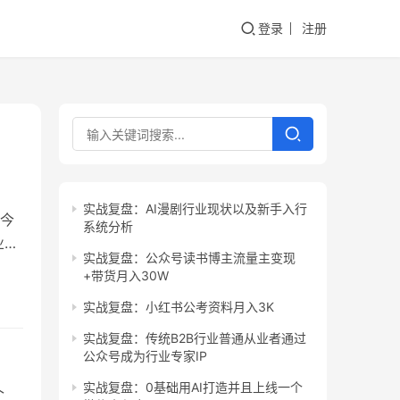
登录
注册
实战复盘：AI漫剧行业现状以及新手入行
今
系统分析
业抖
实战复盘：公众号读书博主流量主变现
个打
+带货月入30W
，但
实战复盘：小红书公考资料月入3K
经常
实战复盘：传统B2B行业普通从业者通过
公众号成为行业专家IP
实战复盘：0基础用AI打造并且上线一个
个