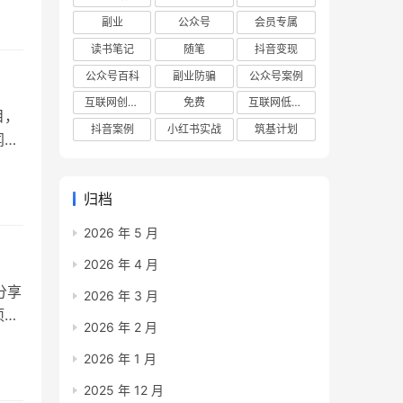
去
副业
公众号
会员专属
么
读书笔记
随笔
抖音变现
公众号百科
副业防骗
公众号案例
互联网创业项目
免费
互联网低成本创业项目
目，
抖音案例
小红书实战
筑基计划
闻事
以反
大，
归档
是热
2026 年 5 月
2026 年 4 月
分享
2026 年 3 月
项
2026 年 2 月
焦虑
2026 年 1 月
到
这个
2025 年 12 月