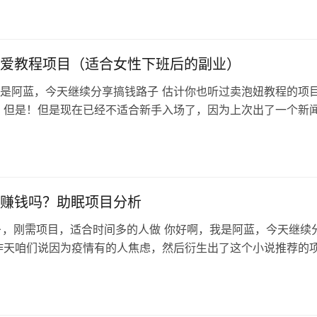
在200以上就是正常的可以继续使用，假如粉丝比较多或者发出
给你播放量（一般是被系统打上不活跃或者营销号标签了），那
爱教程项目（适合女性下班后的副业）
是阿蓝，今天继续分享搞钱路子 估计你也听过卖泡妞教程的项
 但是！但是现在已经不适合新手入场了，因为上次出了一个新
平台对这方面的内容都限制的很严重 你不能教泡妞的，但是可
如何防渣男，拒绝恋爱脑的形式来卖女生恋爱教程 市场同样很
力，看图片感受直观一些 这个平台是小红书，小红书过千赞就
…
赚钱吗？助眠项目分析
0+，刚需项目，适合时间多的人做 你好啊，我是阿蓝，今天继续
昨天咱们说因为疫情有的人焦虑，然后衍生出了这个小说推荐的
不少朋友觉得有风险不适合 那好了，有的人看小说，就会有人
，失眠就是一个大问题，这个项目就诞生了，老规矩，咱看一看
失眠 128.6亿播放，这个市场，我也不需要什么解释了 说起来