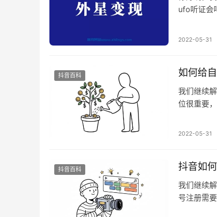
ufo听证
钱，这事可
关系，怎么
2022-05-31
群共识=钱
在很久很久
如何给自
抖音百科
我们继续解
位很重要，
首先要要记
始就确定所
2022-05-31
为了赚钱，
是卖产…
抖音如何
抖音百科
我们继续解
号注册需要
重新注册吗