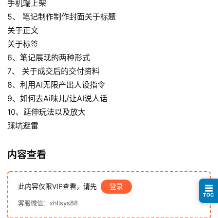
手机端上架
页
5、 笔记制作制作封面关于标题
关于正文
行
业
关于标签
快
6、笔记展现的两种形式
讯
7、 关于成交后的交付资料
8、利用AI无限产出人设指令
开
9、如何去Ai味儿/让AI说人话
眼
10、延伸玩法以及放大
案
踩坑避雷
例
内容查看
避
坑
指
此内容仅限VIP查看，请先
登录
☰
南
TOC
登录
注册
客服微信：xhllsys88
运