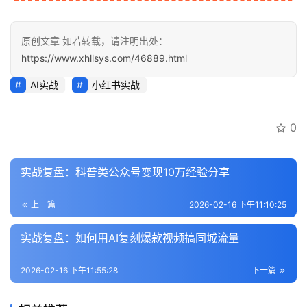
营
百
原创文章 如若转载，请注明出处：
科
https://www.xhllsys.com/46889.html
AI实战
小红书实战
创
业
资
0
源
实战复盘：科普类公众号变现10万经验分享
会
员
上一篇
2026-02-16 下午11:10:25
专
实战复盘：如何用AI复刻爆款视频搞同城流量
区
2026-02-16 下午11:55:28
下一篇