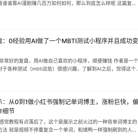
谁谁谁靠AI漫剧赚几百万如何如何，那么到底怎么样呢 这篇复盘
的为大家解答，并且附带新手入行操作思路和细节 如果你对AI漫
，那么这个复盘值得一看（注意文章时间，是有时效性的，AI行
，你看到这篇文章的时候不一定还有用） 内容目录 一、 AI 漫
不值得…
：0经验用AI做了一个MBTI测试小程序并且成功
 非常好的复盘，用AI做自己喜欢的小程序，顺便赚钱 作者是一
对于各种测试（mbti这些）很感兴趣，了解到AI之后，觉得这个
ai做一个小程序出来方便大家用 最开始就是想做一个出来给闺蜜
，做好之后顺手分享到群里突然就爆了，也是欣喜若狂， 接着就
能变现，变现路上也是遇到各种问题，但是一个个解决了 很有借
成功案例，比…
示：从0到1做小红书强制记单词博主，涨粉巨快，
作细节
 感觉教程有点落后了，这个是展示之前火过的一种背单词博主的
方法 就是视频不停重复念一个单词，和填鸭一样强制刷到的人背
这个的确实快速涨粉，现在模仿的话很难说能不能快速涨粉 最近