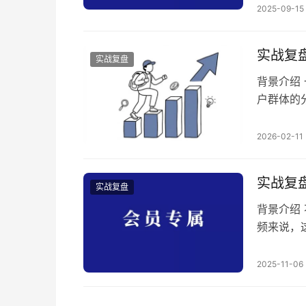
2025-09-15
背单词赛
位，可以
4.1 匹配
实战复
实战复盘
背景介绍
户群体的
诚 适合
痕迹，但
2026-02-11
盘，确实
学项目的
实战复
实战复盘
背景介绍 
频来说，
重，实际
为 复盘
2025-11-06
红书和闲
一、注册账