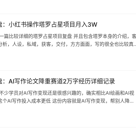
道火的是那种中英混合场景式的视频 不过教程细节还是比较到
用来做参考 内容目录 、找单词、配图三、准备配音四、后期剪
字幕4.2制作天…
盘：小红书操作塔罗占星项目月入3W
 一篇比较详细的塔罗占星项目复盘 并且包含塔罗本身的介绍，
分析，人设，私域，获客，交付，方方面面，写的很全也比较真
作为对塔罗占星项目感兴趣，准备操作的朋友作为参考 有AI润色
是不影响阅读和本身的价值，不是那种泛泛而谈最后卖课的复
看完可以收获不少关于塔罗项目的细节 内容目录 塔罗以及类似
优势与劣势：适合谁做…
盘：AI写作论文降重赛道2万字经历详细记录
不少学员对AI写作变现还是很感兴趣的，确实相比AI绘画和AI视
这个AI写作投入成本更低 这份内容就是AI写作变现，帮别人降
上就是写论文，但是不能直接说，毕竟较真的话属于违规非法行
很详细，接近两万字，完全就是别人的培训教材级别的了，包含小
鱼两个平台的操作方法，以及AI论文降重的视频教程 内容目录
号2.新账号…