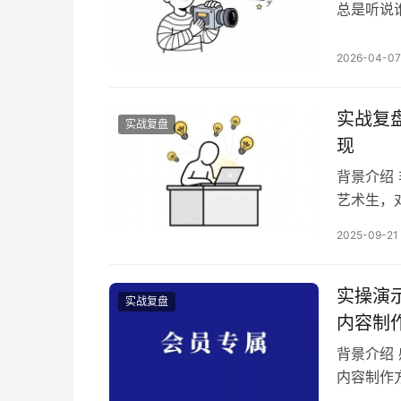
总是听说
可以很好
剧感兴趣
2026-04-07
业变化太快
剧到底值
实战复盘
实战复盘
现
背景介绍
艺术生，
可以通过
2025-09-21
和自己玩
想着能不
鉴意义的
实操演
实战复盘
内容制
背景介绍
内容制作
最开始做