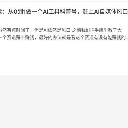
个赛道？…
：从0到1做一个AI工具科普号，赶上AI自媒体风口
虽然有点时间了，但是AI依然是风口 之前我们IP手册里教了大
一个赛道赚不赚钱，最好的办法就是看这个赛道有没有能赚钱的
现 显然AI工具分享赛道持续有新账号出现，并且各种AI公司持续
，也愿意烧钱投广告，卖的最好的课程也是各种AI课程，AI赋能
个这份复盘内容我觉得还是很有价值的 最起码她从0到1完成了整
号的变现闭…