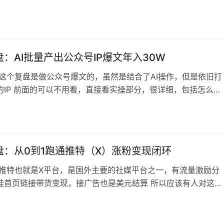
以当做一种咨询变现业务） 2、拿捏了公众号推荐机制（这个部
不错） 为什么要选择公众号作为下一个流量增长点？主要有3点
且我非常鼓励大家一定要把公众号做起来。1）公众号早已打破了
闭式推荐模式，实…
：AI批量产出公众号IP爆文年入30W
 这个复盘是做公众号爆文的，虽然是结合了AI操作，但是依旧打
的IP 前面的可以不用看，直接看实操部分，很详细，包括怎么让
植入自己个人IP风格的内容 对公众号变现感兴趣的值得一看，一共
+字数 内容目录 垂直小号原创ip爆文操作步骤 (其它领域逻辑互
书领域为例)前期：确定领域中期：拆解爆文，形成模板提示词生
示词模…
盘：从0到1跑通推特（X）涨粉变现闭环
 推特也就是X平台，是国外主要的社媒平台之一，有流量激励分
挂首页链接带货变现，接广告也是美元结算 所以应该有人对这个
兴趣，我看了下是一篇不错的扫盲文，最起码可以让我们对推特
础概念 内容目录 1、为什么要做推特？1.1 推特的优势1.2 有哪
2、借助AI梳理账号定位2.1 明确账号定位做中文推还是英文