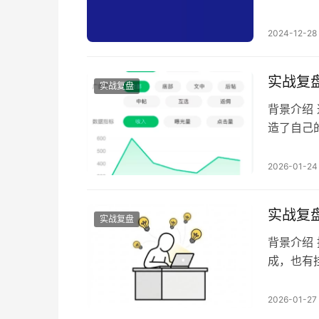
（疗愈可
分写的很
2024-12-28
原因，并
原有的封
实战复盘
实战复盘
背景介绍
造了自己
AI产出
37000
2026-01-24
通，以读
成爆文提
实战复
实战复盘
背景介绍
成，也有
复盘会感
运营有个基
2026-01-27
些盈利途径