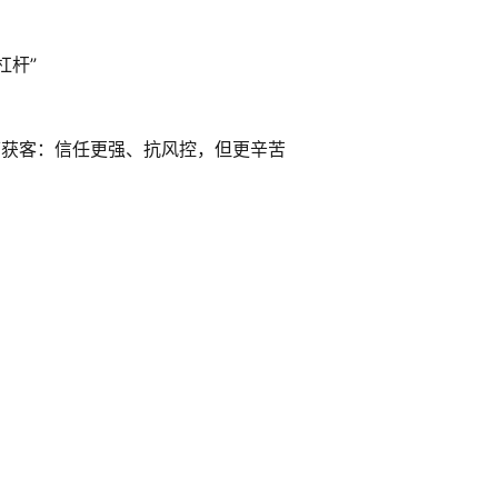
杠杆”
线下获客：信任更强、抗风控，但更辛苦