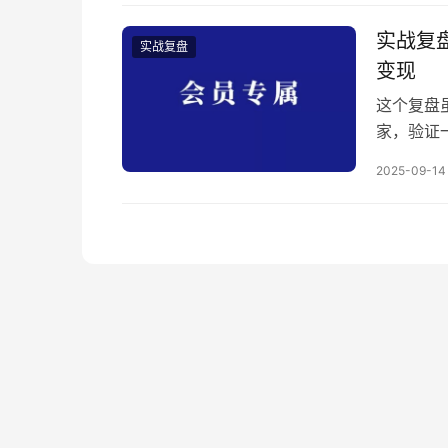
推？做哪
实战复盘
实战复盘
变现
这个复盘
家，验证
新账号出
2025-09-14
获得融资
所以说这
个AI工具