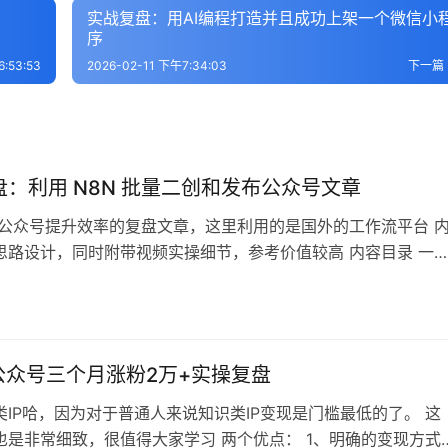
+
实战复盘：用AI编程打造并且成功上架一个微信小
序
:53:53
2026-02-11 下午7:34:03
下一篇
盘：利用 N8N 批量二创和发布公众号文章
 公众号提升效率的复盘文章，这里利用的是国外的工作流平台 
思路设计，同时附带视频实操细节，参考价值较高 内容目录 一
流成果展示与核心价值1.1 工作流核心价值1.2 本文主要结构1.3
展示与工作流实操拆解（长视频拆解n8n方法论逻辑，强.二、 工
内容二创→自动发布→批量发布2.1 文章内容自动化二创2.2 …
P公众号三个月涨粉2万+实操复盘
类IP哈，因为对于普通人来说知识类IP变现是门槛最低的了。 这
也是非常细致，很值得大家学习 两个优点： 1、明确的变现方式