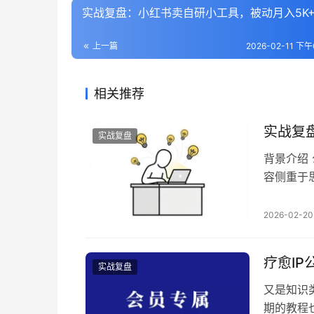
实战复盘：小红书卖自研小工具，被动月入5K
上一篇
2026-02-11 下午6
相关推荐
实战复
实战复盘
背景介绍
容侧重于
引言：工作
视频效果
2026-02-20
作流拆解：
疗愈I
实战复盘
又是知识
期的教程