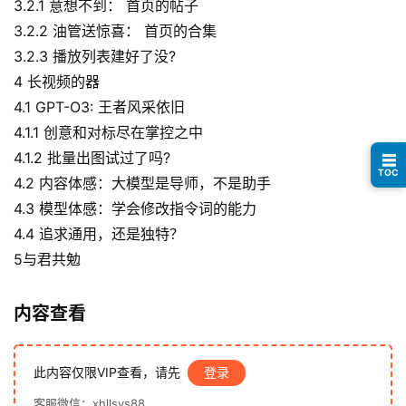
3.2.1 意想不到： 首页的帖子
眼
案
3.2.2 油管送惊喜： 首页的合集
例
3.2.3 播放列表建好了没?
4 长视频的器
避
4.1 GPT-O3: 王者风采依旧
坑
4.1.1 创意和对标尽在掌控之中
指
4.1.2 批量出图试过了吗?
☰
南
TOC
4.2 内容体感：大模型是导师，不是助手
登录
注册
4.3 模型体感：学会修改指令词的能力
运
4.4 追求通用，还是独特？
营
百
5与君共勉
科
内容查看
创
业
资
此内容仅限VIP查看，请先
登录
源
客服微信：xhllsys88