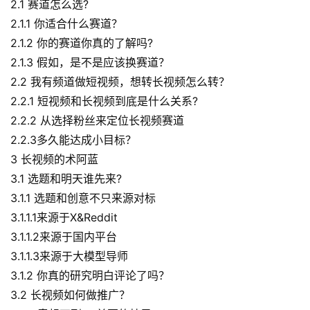
2.1 赛道怎么选?
2.1.1 你适合什么赛道？
2.1.2 你的赛道你真的了解吗?
2.1.3 假如，是不是应该换赛道？
2.2 我有频道做短视频，想转长视频怎么转？
2.2.1 短视频和长视频到底是什么关系?
2.2.2 从选择粉丝来定位长视频赛道
2.2.3多久能达成小目标？
首
3 长视频的术阿蓝
页
3.1 选题和明天谁先来?
3.1.1 选题和创意不只来源对标
行
3.1.1.1来源于X&Reddit
业
3.1.1.2来源于国内平台
快
3.1.1.3来源于大模型导师
讯
3.1.2 你真的研究明白评论了吗？
3.2 长视频如何做推广？
开