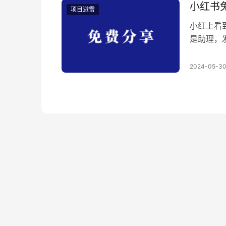
小红书
项目避雷
小红上看
是助理，
钱，还有
这样的。
2024-05-3
了2-8
软件是要钱