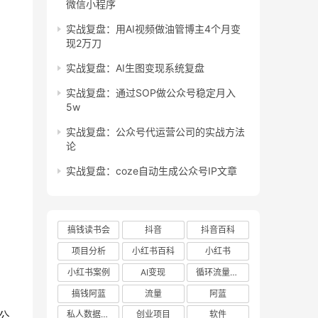
微信小程序
实战复盘：用AI视频做油管博主4个月变
现2万刀
实战复盘：AI生图变现系统复盘
实战复盘：通过SOP做公众号稳定月入
5w
实战复盘：公众号代运营公司的实战方法
论
实战复盘：coze自动生成公众号IP文章
搞钱读书会
抖音
抖音百科
项目分析
小红书百科
小红书
小红书案例
AI变现
循环流量实验室
搞钱阿蓝
流量
阿蓝
公
私人数据库项目
创业项目
软件