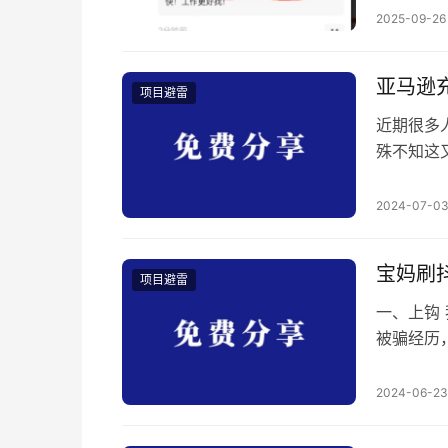
过万 实
2025-09-26
来遛遛就
没有屁用
亚马逊
项目避雷
近期很多
殊不知这
任！ 这
给你 20
2024-07-0
么风险，
多了一个
宝妈刷
项目避雷
一、上钩
被骗经历
有人重蹈
音，偶然
2024-06-23
节课程，
了这个课