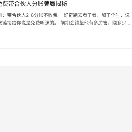
免费带合伙人分账骗局揭秘
到：带合伙人2-8分帐不收费。 好奇跑去看了看，加了个号，说
发链接给你说是免费听课的。 前期会铺垫他有多厉害，赚多少
很多学员感谢的视频。然后给你看收益，日入过万，余额几百万
这次只要学员15个人，大家就开始抢名额了。 不要学费，你赚钱
0
分，你8他2，而且是你赚1万以后才开始分成。课程是免费的，但是
的，原价4980…