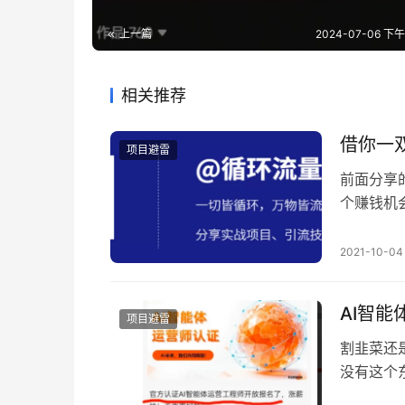
上一篇
2024-07-06 下午2
相关推荐
借你一
项目避雷
前面分享的
个赚钱机
试，找到
我声明一
2021-10-04
们继续 
提供的，
AI智
项目避雷
割韭菜还
没有这个
路，刺激