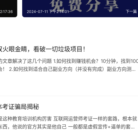
:17:36
2024-07-11 下午2:14:01
下一篇
双火眼金睛，看破一切垃圾项目！
文章解决了这几个问题 1.如何找到赚钱机会？10分钟，找到10
会！ 2.如何找到适合自己副业方向（并没有完成）副业方向测
自己的赚钱天赋 今天分享的内容是如何评估一个项目的好坏 首
下啊，这个只是我个人用来评估项目的，不构成投资建议 好，我
1.看商业模式 也就是所谓的赚钱逻辑，创造了什么价值，收益是谁
是否合法…
能体考证骗局揭秘
是这种教育培训机构厉害 互联网运营师考证一样的套路，根本就
东西，他说的官方其实是他自己 一般都是虚假宣传+逼单的套
焦虑，放大收益 说这个证各路互联网大厂都认，考完呢，就月入