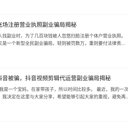
际上这玩意没有人会认，就和互联网运营一样，是骡子是马，拿出
知道了，谁会看你有没有证 有证做不出账号，搞不来订单，一样
，更不用说这个证根本就没…
充场注册营业执照副业骗局揭秘
人找副业时，为了几百块钱被人忽悠扫脸注册个体户营业执照。
又是一个新型全民副业骗局，轻则被罚数万，重则要付法律责
个套路是这样的：打着亚马逊充场的幌子，让你做认证，然后答应
0-300块钱左右。 大部分做这个副业的人，从来不知道这里面有
3
签订合同且还让你扫脸做视频认证。 结果没过多久，很多人名下
被代开了几十万甚至…
抖音被骗，抖音视频剪辑代运营副业骗局揭秘
 我是一个宝妈，在家带孩子，所以时间比较多。 最近，我的一
，我决定在这里与大家分享，希望能够引起大家的重视，避免再
我的覆辙。 事情是这样的，5月的某天在家闲来无聊，我刷着抖
点开了一个关于剪映视频讲解的直播。 主播说只要1元就能领取
我因为在家时间比较多，就想做点副业，赚点外快，于是就购买
程。 二，洗脑 很快，…