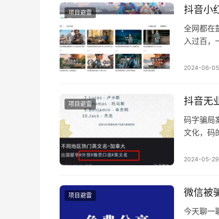
置的是面
抖音小
项目避雷
全网都在
入过百，
了。 A
项目到底
2024-06-05
高自己的
完全去取
抖音无
项目避雷
码字骗局
文化，码
300，
我就报名
2024-05-29
了确保快
课，不学
微信被
项目避雷
今天聊一