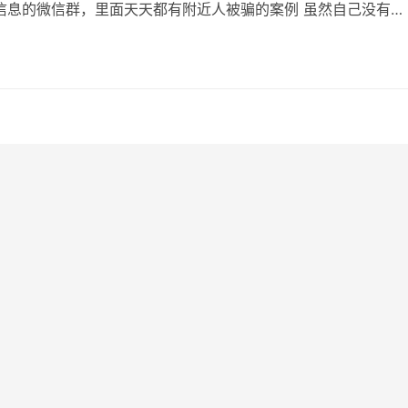
信息的微信群，里面天天都有附近人被骗的案例 虽然自己没有被
是这些他人被骗的经历是非常值得吸取教训的 以这个被骗二十万
谈一谈这个事情 他是怎么被骗的？ 主角是想做副业的新手，然
一个淘宝福利群，抱着学习的心理，就在里面了 然后群主发布了
注淘宝店铺，截图收益…