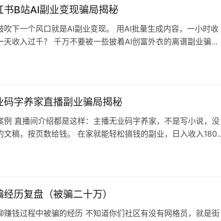
容支付，一下子就付五六百…
红书B站AI副业变现骗局揭秘
鼓吹下一个风口就是AI副业变现。 用AI批量生成内容，一小时收
一天收入过千？ 千万不要被一些披着AI创富外衣的离谱副业骗
I用的好，确实可以很大程度的去帮我们提高稿钱效率。 那AI搞钱的
靠谱不靠谱？ AI本身确实有用的 首先，借助AI工具是可以大大提
文案写作、拍摄和剪辑的效率。 AI是可以帮你提高效率，而不是
代你…
业码字养家直播副业骗局揭秘
案例 直播间介绍都是这样：主播无业码字养家，不是写小说，没
的文稿，按页数给钱。 在家就能轻松搞钱的副业，日入收入180-
有手机就行完全没要求，这样的介绍谁不心动上头。 于是，一冲动
试试。 然后有人拉我进入qq群，全员禁言，群里一直重复发：
速进行，认真填写等待审核、耐心等待老师!填加你请通过，不听
习，0门槛，点…
骗经历复盘（被骗二十万）
聊赚钱过程中被骗的经历 不知道你们社区有没有网格员，就是街