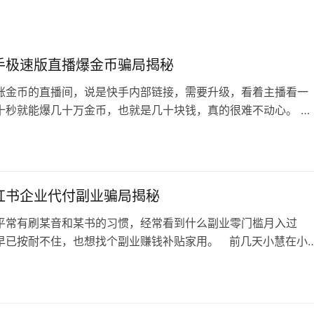
手极速版直播爆金币骗局揭秘
涨金币的直播间，说是快手内部链接，需要升级，看着主播看一
十秒就能爆几十万金币，也就是几十块钱，真的很难不动心。 随
播的引导，主播先让买一本39.8的副业赚钱书籍，说是可以升级
然后加微信，扫码加两个群。 后端理财骗局 我加了一个微信，
班主任，就发一个理财视频合集给你，说让你七天跟着做，但问
他都直说跟着视频做，肯…
红书企业代付副业骗局揭秘
平常有刷某音和某书的习惯，经常看到什么副业零门槛月入过
早已按耐不住，也想找个副业赚钱补贴家用。 前几天小慧在小
到一个副业兼职，企业代付类型的。 然后让进QQ群，叫她下
代付，小慧点开他们发过来的店铺。 小慧按照他们说的选了两张
3
球影城的门票，到了支付环节小慧要退出来，但是没想到之前设