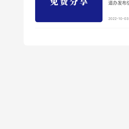
道办发布
骗过，但
的经历来
2022-10-03
被人拉到
任务，关