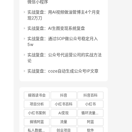
微信小程序
实战复盘：用AI视频做油管博主4个月变
现2万刀
实战复盘：AI生图变现系统复盘
实战复盘：通过SOP做公众号稳定月入
5w
实战复盘：公众号代运营公司的实战方法
论
实战复盘：coze自动生成公众号IP文章
搞钱读书会
抖音
抖音百科
项目分析
小红书百科
小红书
小红书案例
AI变现
循环流量实验室
搞钱阿蓝
流量
阿蓝
私人数据库项目
创业项目
软件