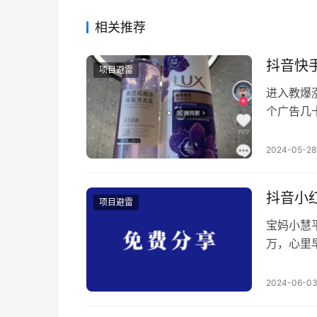
相关推荐
抖音快
项目避雷
进入教爆
个广告几
后跟着主
爆金币，
2024-05-28
个人说是
什么问题
抖音小
项目避雷
宝妈小慧
万，心里
红薯上看
单，他们
2024-06-0
新加坡环