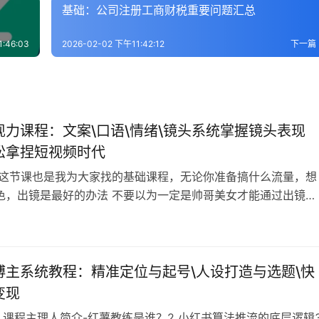
基础：公司注册工商财税重要问题汇总
:46:03
2026-02-02 下午11:42:12
下一篇
现力课程：文案\口语\情绪\镜头系统掌握镜头表现
松拿捏短视频时代
 这节课也是我为大家找的基础课程，无论你准备搞什么流量，想
色，出镜是最好的办法 不要以为一定是帅哥美女才能通过出镜获
势（好吧他们确实很有优势），但是很多普通草根一样是可以做
而这其中的关键就在于镜头表现力。 有的人为什么明明很普通，
是喜欢看他视频？ 有的穿搭博主为什么那么有亲和力？ 有的娱
么那么搞笑，非常能带动…
博主系统教程：精准定位与起号\人设打造与选题\快
变现
1 课程主理人简介-红薯教练是谁？2 小红书算法推流的底层逻辑