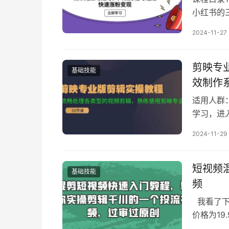
小红书的
的封面里
2024-11-27
号8 高变
赛道细分1
剪映专
基础技能
效制作
适用人群
学习，进
熟练使用
2024-11-29
录： 1-0
3-03-0
短视频
基础技能
频
我看了下
价格为19