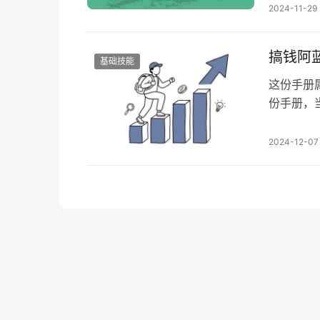
2024-11-29
搞钱阿蓝
基础技能
这份手册
份手册，
升级了就
册目录如
2024-12-07
训，比如
实写作有