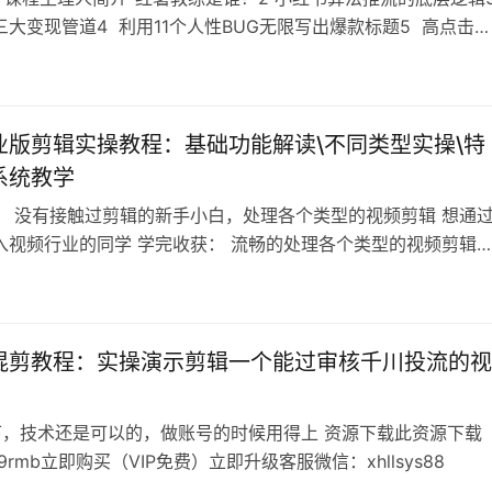
三大变现管道4 利用11个人性BUG无限写出爆款标题5 高点击率
隐藏的人性的秘密6 账号定位：定位定生死7 如何正确寻找对标
现能力博主的账号搭建9 快速起号之-泛垂直起号10 差异化起号
1 差异化起号之-赛道平移12 差异化起号之-赛道组合1…
业版剪辑实操教程：基础功能解读\不同类型实操\特
系统教学
： 没有接触过剪辑的新手小白，处理各个类型的视频剪辑 想通
入视频行业的同学 学完收获： 流畅的处理各个类型的视频剪辑
剪映专业版 充分了解各种类型视频剪辑流程和相关工作 课程目
1-01-认识剪映各个面板_1.mp4 2-02-02-情绪类短片练习_1.mp4
3-口播类视频剪辑.mp4 4-04-04-悬疑剧…
混剪教程：实操演示剪辑一个能过审核千川投流的视
，技术还是可以的，做账号的时候用得上 资源下载此资源下载
.9rmb立即购买（VIP免费）立即升级客服微信：xhllsys88