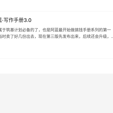
·写作手册3.0
属于筑基计划必备的了，也是阿蓝最开始做搞钱手册系列的第一
当时卖了好几份出去，现在第三版先发布出来，后续还会升级，
在这个页面更新，这个就是年费会员专属的了 全文6900+字，手
下： 写作有什么好处 都说写作很重要，市面上也有很多写作培
靠写作投稿赚钱之类的 实际上，赚钱只是写作附带的好处之一 
更多的好处： 写作的…