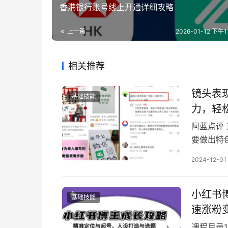
香港银行账号线上开通详细攻略
上一篇
2026-01-12 下午11
相关推荐
镜头表
基础技能
力，轻
阿蓝点评
要做出特
得流量优
2024-12-01
起来的，
但是你就
博主为什
小红书
基础技能
速涨粉
课程目录