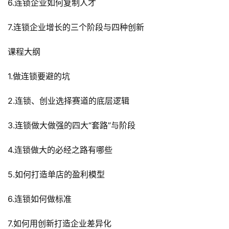
6.连锁企业如何复制人才
快
讯
7.连锁企业增长的三个阶段与四种创新
开
课程大纲
眼
案
1.做连锁要避的坑
例
2.连锁、创业选择赛道的底层逻辑
避
3.连锁做大做强的四大“套路”与阶段
坑
指
4.连锁做大的必经之路有哪些
南
登录
注册
5.如何打造单店的盈利模型
运
营
6.连锁如何做标准
百
科
7.如何用创新打造企业差异化