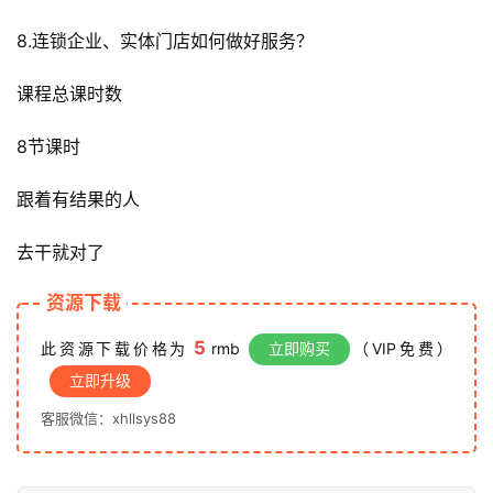
创
8.连锁企业、实体门店如何做好服务？
业
资
课程总课时数
源
8节课时
跟着有结果的人
会
员
去干就对了
专
区
资源下载
5
此资源下载价格为
rmb
立即购买
（VIP免费）
立即升级
客服微信：xhllsys88