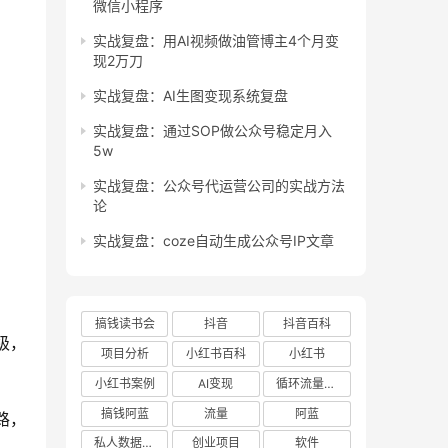
微信小程序
实战复盘：用AI视频做油管博主4个月变
现2万刀
实战复盘：AI生图变现系统复盘
实战复盘：通过SOP做公众号稳定月入
5w
实战复盘：公众号代运营公司的实战方法
论
实战复盘：coze自动生成公众号IP文章
搞钱读书会
抖音
抖音百科
级，
项目分析
小红书百科
小红书
小红书案例
AI变现
循环流量实验室
搞钱阿蓝
流量
阿蓝
路，
私人数据库项目
创业项目
软件