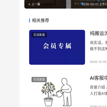
上一篇
2026-02-01 上午12
相关推荐
纯搬运流
实战复盘
说实话，
做不到这
启动办法
业，我一
2024-12-25
大。 这
发，自己
AI客
实战复盘
背景介绍
人打造A
是愿意花
效率更高
2026-01-13