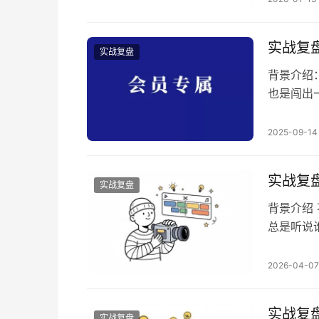
口和程序
AI客服
实战复
实战复盘
背景介绍
也是闯出
细，从战
打法优化
2025-09-14
赛道的朋
1、产品（P
实战复
实战复盘
背景介绍
总是听说
可以很好
剧感兴趣
2026-04-07
业变化太快
剧到底值
实战复
实战复盘