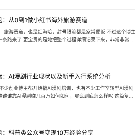
什么的，但是很有借鉴意义，可以打开思路 这个复盘主要是微信
这块，讲的也主要是…
盘：从0到1做小红书海外旅游赛道
： 旅游赛道，也是红海哈，封号限流都是家常便饭 不过这个博
一条路来了 更宝贵的是她把整个过程详细记录下来，非常非常详
略到战术，连思考破局的方向都记录出来了，甚至跨界进行参考
的过程都有 最终也是得到自己想要的结果，实在是佩服，做旅游
友完全可以借鉴和参考。 内容目录： 交付端，升级产品和服务
roduct）上：…
盘：AI漫剧行业现状以及新手入行系统分析
 不少创业博主都开始搞AI漫剧培训，也有不少工作室转型AI漫剧
谁谁谁靠AI漫剧赚几百万如何如何，那么到底怎么样呢 这篇复盘
的为大家解答，并且附带新手入行操作思路和细节 如果你对AI漫
，那么这个复盘值得一看（注意文章时间，是有时效性的，AI行
，你看到这篇文章的时候不一定还有用） 内容目录 一、 AI 漫
不值得…
盘：科普类公众号变现10万经验分享