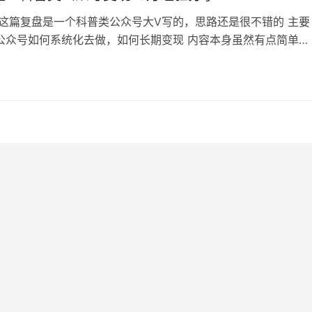
 这篇复盘是一个科普类公众号大V写的，思路还是很不错的 主要
公众号如何系统化去做，如何长期变现 内容本身虽然有点简单，
手来说确实很重要 内容目录 一、如何做垂直方向公众号IP1.1 
本认知1.2 我是如何起步的 (5个阶段故事) 二、公众号变现的方法
号变现基本认知2.1.1 什么是系统化?2.1.2 为什么要…