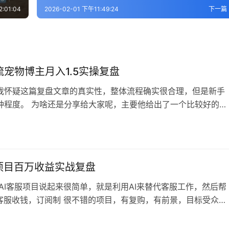
:01:04
2026-02-01 下午11:49:24
下一篇
宠物博主月入1.5实操复盘
我怀疑这篇复盘文章的真实性，整体流程确实很合理，但是新手
种程度。 为啥还是分享给大家呢，主要他给出了一个比较好的冷
。 是的，很多行业新手进去的最大困难就是冷启动，比如宠物行
来一只宠物都没有，如果真的进货在搞流量，那么风险真的很
篇文章就比较合理了，他选择直接搬运起步，然后找宠物批发商代
赚差价即可（前期要筛选靠谱的…
服项目百万收益实战复盘
 AI客服项目说起来很简单，就是利用AI来替代客服工作，然后帮
I客服收钱，订阅制 很不错的项目，有复购，有前景，目标受众也
钱的（如果一个人生意上都已经养了很多客服了，如果有更省钱
的东西替代肯定是愿意花钱的） 虽然实现起来非常复杂，各种接