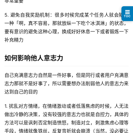
非常重要
指
☰
南
5. 避免自我奖励机制：很多时候完成某个任务人就会陷入
TOC
登录
注册
一种「啊，真不容易，那就放纵一下吃个冰淇淋」的状态，
运
要有意识的避免这种心理，换成好好休息一下或者锻炼一下
营
补充精力
百
科
如何影响他人意志力
创
业
自己充满意志力自然是一件好事，但是同行或者用户充满意
资
志力那就不是好事了，所以需要想办法削弱他人的意志力来
源
达到自己的目的
1. 扰乱对方情绪，在情绪激动或者低落焦虑的时候，人无法
会
做出冷静的决策，没有较强的意志力也就是自控力，具体的
员
方法可以是讽刺否定制造愤怒，制造对立，刺激焦虑心理等
专
手段，情绪就像铁丝，反复弯折就会崩溃（当然，没必要让