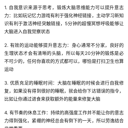
1. 自我意识来源于思考，锻炼大脑思维能力可以提升意志
力：比如玩记忆力游戏有利于强化神经链接，主动学习新知
识有利于激活神经突触链接，5分钟的超慢冥想呼吸能够让
首
大脑进入自我觉察状态
页
2. 有效的运动能够提升意志力：身心通常不分家，良好的
行
生理状态才会有清晰的头脑，所以每天20分钟的锻炼是必
业
不可少的，任何你喜欢的方式都可以，哪怕是打扫卫生也算
快
讯
运动
3. 优质充足的睡眠时间：大脑在睡眠的时候会进行自我修
开
复，如果没有得到很好的睡眠，就会给你下达错误的指令，
眼
案
比如让你通过进食来获取额外的能量来修复大脑
例
4. 有节奏的休息工作：持续的高强度工作并不能让你的意志
避
力得到强化，紧绷的神经总会有倒下的一天，所以劳逸结合
坑