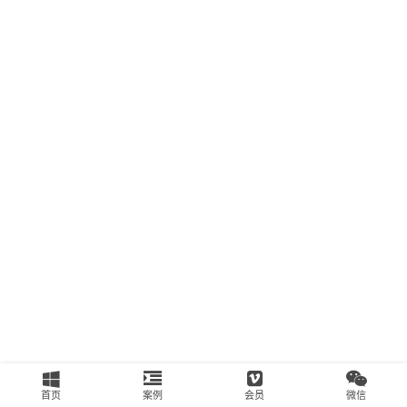
南
运
营
百
科
创
业
资
源
会
员
专
区
首页
案例
会员
微信