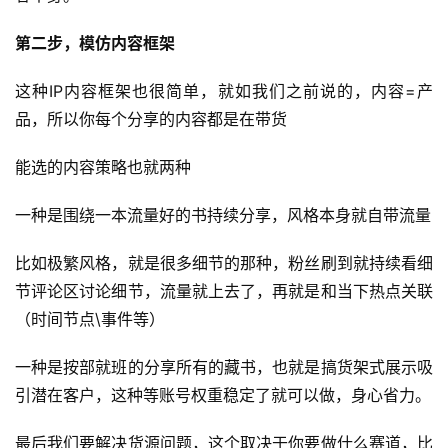
开
眼
第二步，模仿内容框架
案
例
这种IP内容框架也很简单，就如我们之前说的，内容=产
品，所以你每个分享的内容都是在带货
避
坑
能选的内容策略也就两种
指
南
一种是围绕一本流量好的书持续分享，风格本身就自带流量
登录
注册
运
比如极繁风格，就是很多细节的那种，粉丝刷到就持续看细
营
节评论区讨论细节，流量就上去了，再就是和当下热点关联
百
（时间节点\事件等）
科
一种是按部就班的分享所有的藏书，也就是搞货架式展示吸
创
引潜在客户，这种等账号权重稳定了就可以做，身心省力。
业
资
最后我们要解决货源问题，这个取决于你要做什么赛道，比