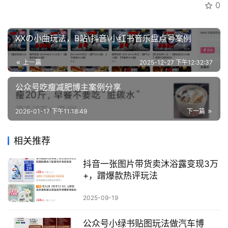
0
创
业
XXの小曲玩法，B站\抖音\小红书音乐盘点号案例
资
源
上一篇
2025-12-27 下午12:32:37
公众号吃瘦减肥博主案例分享
会
员
2026-01-17 下午11:18:49
下一篇
专
区
相关推荐
抖音一张图片带货卖沐浴露变现3万
+，蹭爆款热评玩法
2025-09-19
公众号小绿书贴图玩法做汽车博