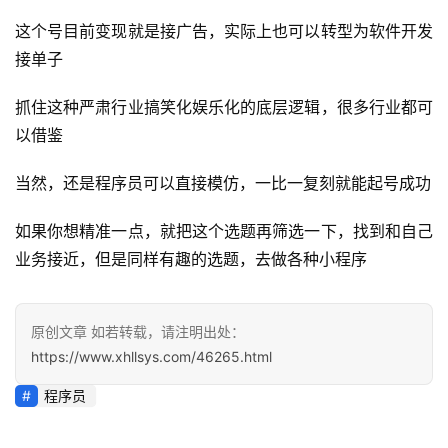
业
快
这个号目前变现就是接广告，实际上也可以转型为软件开发
讯
接单子
开
抓住这种严肃行业搞笑化娱乐化的底层逻辑，很多行业都可
眼
以借鉴
案
例
当然，还是程序员可以直接模仿，一比一复刻就能起号成功
如果你想精准一点，就把这个选题再筛选一下，找到和自己
避
坑
业务接近，但是同样有趣的选题，去做各种小程序
指
南
登录
注册
原创文章 如若转载，请注明出处：
https://www.xhllsys.com/46265.html
运
营
程序员
百
科