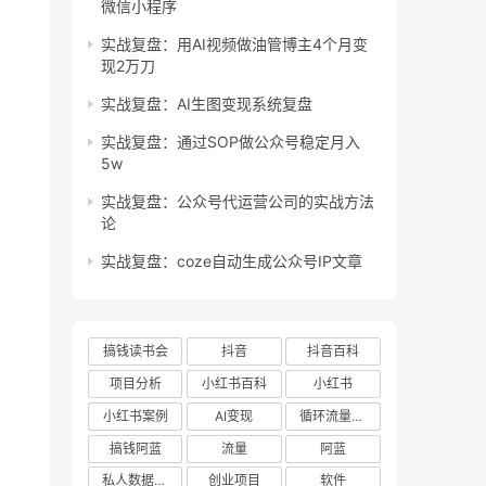
微信小程序
实战复盘：用AI视频做油管博主4个月变
现2万刀
实战复盘：AI生图变现系统复盘
实战复盘：通过SOP做公众号稳定月入
5w
实战复盘：公众号代运营公司的实战方法
论
实战复盘：coze自动生成公众号IP文章
搞钱读书会
抖音
抖音百科
项目分析
小红书百科
小红书
小红书案例
AI变现
循环流量实验室
搞钱阿蓝
流量
阿蓝
私人数据库项目
创业项目
软件