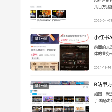
AI科普
几百万播
过更像是
者，还是
2026-04-0
科普 这
博主，都
小红书
博主分析
前面的文
体的业务
天这个案
化，这里
2024-12-16
据可以直
人能年赚
B站甲
博主分析
如图，就
了适配改
也就是干