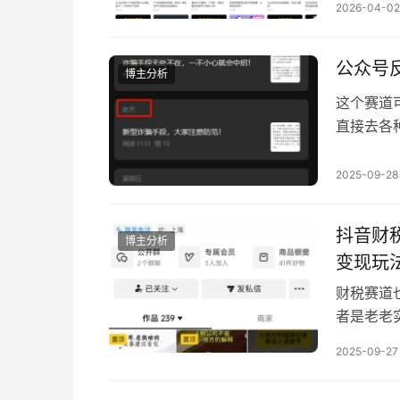
都是踩中
2026-04-02
客的能力
点调整内
公众号
博主分析
这个赛道
直接去各
慢发，发
么的可以
2025-09-28
抖音财
博主分析
变现玩
财税赛道
者是老老
设，还是
2025-09-27
里讲要做
上就是很