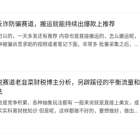
买房者最关心的问题，这样就能吃到搜索流量，具备长期精准获
 再就是内容本身了，封面统一，字幕主题清晰，还会融合当下热
容形式，比如买房不利因…
反诈防骗赛道，搬运就能持续出爆款上推荐
可以的，一天多发还有推荐 内容也是直接搬运的，怎么搬运呢，
种被骗诉苦求助的视频或者笔记下面，非常多 批量采集之后，慢
都发不完 如图，就这么多内容，也可以用AI扩写一下 不知道发
做这个赛道 毕竟大家都怕被骗，这种内容永远都有流量
税赛道老韭菜财税博主分析，另辟蹊径的平衡流量和
法
也是竞争积累，各种抽象玩法都有 一般来说就是直接上美女，或
实实科普财税知识 但是呢，这样都做不好的，要想做好，做出特
需要花一些小心思去设计的 比如今天这个案例就是如此 我们手
内核，定位-价值-记忆点三位一体，然后流量和变现要平衡。事
难做到 比如这个做财税的，帮人注册公司和管理财税就是主要业