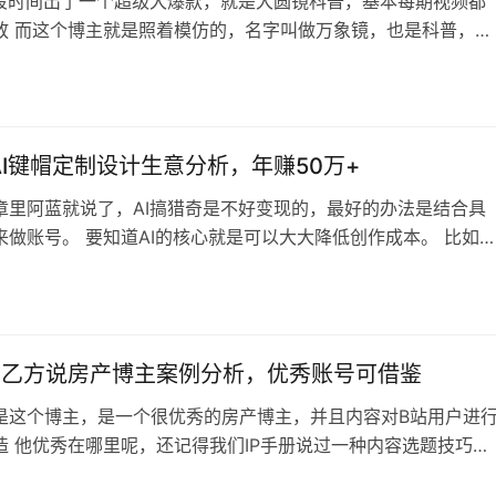
前段时间出了一个超级大爆款，就是大圆镜科普，基本每期视频都
放 而这个博主就是照着模仿的，名字叫做万象镜，也是科普，不
科普天文知识，大圆镜是什么都科普 不知道这个是纯粹的模仿
大圆镜的小号 我倾向于是模仿者，双方领域不同，同样用AI视频
3
种就是比较优秀的复刻了，模仿内核而不是模仿表象 其实不少拆
拆解过大圆镜，也有很…
AI键帽定制设计生意分析，年赚50万+
章里阿蓝就说了，AI搞猎奇是不好变现的，最好的办法是结合具
来做账号。 要知道AI的核心就是可以大大降低创作成本。 比如
例就是这样，键帽就是键盘的每个按键，这个东西属于小众文
就不拓展的，反正大家知道客单价和利润很可观就行了。 店铺数
接看到，基本上就是年赚50万级别，生意不好做的现状，有多少
50万呢，这个博主还是…
方乙方说房产博主案例分析，优秀账号可借鉴
是这个博主，是一个很优秀的房产博主，并且内容对B站用户进
造 他优秀在哪里呢，还记得我们IP手册说过一种内容选题技巧，
货循环，他这个就是典型的 你仔细观察就会发现，很多视频标题