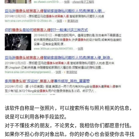
首
页
行
业
该软件自称是一张照片，可以搜索所有与照片相关的信息，
快
讯
说是可以利用各种手段监控。
对于不懂技术的朋友，不论男女，我相信你们都愿意付钱。
开
如果你不担心你的对象出轨，你的好奇心也会驱使你去寻找