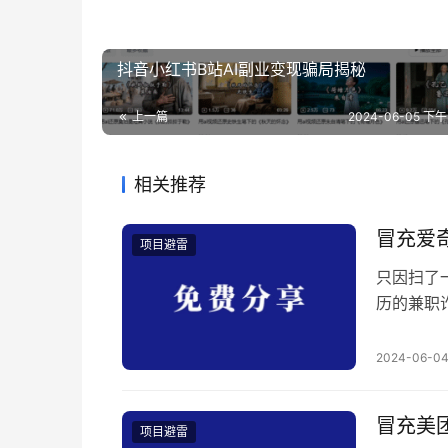
抖音小红书B站AI副业变现骗局揭秘
上一篇
2024-06-05 下午3
相关推荐
冒充爱
项目避雷
只因扫了
历的兼职
为：《爱奇
扫码加了
2024-06-0
话，这是
私聊话术
冒充美
项目避雷