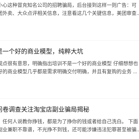
小心这种冒充知名公司的招聘骗局，后台接到这样一则广告：可
团外卖、大众点评相关信息，注意看这几个关键信息，美团审查
由，居家可作，工作时间两到四小时，日结薪资200~300元。 
卖员，招审查员，居家就可以做，还可以日结薪资，工作时间还
4
是不是没听说过这么好的工作，我也没听说过。 带着这些疑问，
美团核实，美团方面表示…
是一个好的商业模型，纯粹大坑
观点很有意思，明确指出培训不是一个好的商业模型 仔细想想也
好的商业模型几乎都是需求明确交付明确，并且有复购的业务 培
客户都是需求不明确（想赚钱很难说是一个明确的需求） 交付也
诈骗的除外，客户五花八门，问题也是五花八门，不可能有统一
交付），那怎么交付呢，就剩下虚假宣传，超额承诺了，割了再
割韭菜，自然也没有复购，每…
问卷调查关注淘宝店副业骗局揭秘
，任何人说教你挣钱，都是为了挣你的钱或者给自己洗白。 下面
副业兼职不靠谱，不光挣不到钱，还可能涉嫌违法犯罪甚至被骗
产。 如果不小心遇到了千万别做，下面曝光诈骗全过程： 1、突