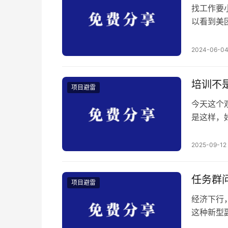
找工作要
以看到美
员时间自
团不招外
2024-06-0
这么短，
直接找到
培训不
项目避雷
今天这个
是这样，
训面向的
不明确（
2025-09-12
的标准来
说 由于
任务群
项目避雷
经济下行
这种新型
的倾家荡