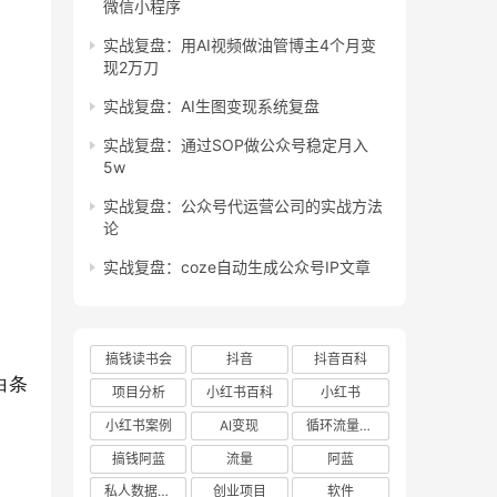
微信小程序
实战复盘：用AI视频做油管博主4个月变
现2万刀
实战复盘：AI生图变现系统复盘
实战复盘：通过SOP做公众号稳定月入
5w
实战复盘：公众号代运营公司的实战方法
论
实战复盘：coze自动生成公众号IP文章
搞钱读书会
抖音
抖音百科
白条
项目分析
小红书百科
小红书
小红书案例
AI变现
循环流量实验室
搞钱阿蓝
流量
阿蓝
私人数据库项目
创业项目
软件