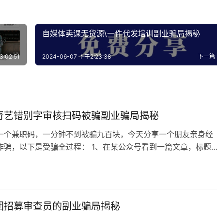
自媒体卖课无货源\一件代发培训副业骗局揭秘
:02:51
2024-06-07 下午2:23:38
下一篇
奇艺错别字审核扫码被骗副业骗局揭秘
一个兼职码，一分钟不到被骗九百块，今天分享一个朋友亲身经
诈骗，以下是受骗全过程： 1、在某公众号看到一篇文章，标题
艺小说错别字审核，160-280/天》，文章内有兼职群二维码，
群。 2、进群后，群内设置全员禁言及群成员无法发起临时对
4
为了避免已受骗人员给群成员沟通报信。 3、群管理员发布引导
，私聊是为了保证群聊…
团招募审查员的副业骗局揭秘