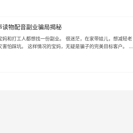
微信群，然后说问卷调查。问题非常简单，回复了一下就收到专
每个大概是三块多。 2、继续下一步重新拉群，说进新群又有红
关注指定的淘宝店，关注一…
声读物配音副业骗局揭秘
宝妈和打工人都想找一份副业。 很迷茫，在家带娃儿，想减轻老
又害怕踩坑。 这样情况的宝妈，无疑是骗子的完美目标客户。 
能做什么样的副业呢，骗子利用的就是宝妈的焦虑心理。 一 前
一篇儿童有声读物的配音副业，上面标注新手就可以。 联系后，
试音稿，三天内录好交邮箱。 如果被选上，130元/h的薪资，对
诱惑力真的太大…