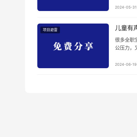
然被拉进
2024-05-31
属红包，
包。让人
儿童有
项目避雷
很多全职
公压力，
带着娃又
我刷到了
2024-06-19
给我发了
我来说这