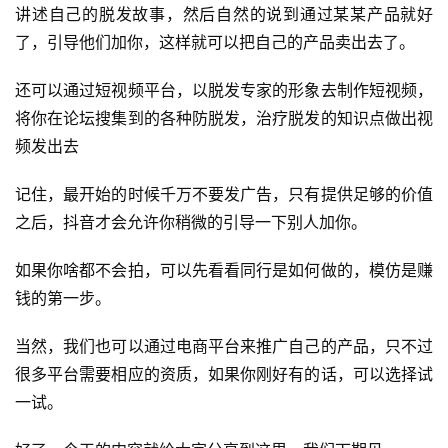
讲述自己的脱发故事，然后自然的说到通过某某产品就好
避
坑
了，引导他们加你，这样就可以把自己的产品卖出去了。
指
南
还可以通过短视频平台，以脱发专家的形象去制作短视频，
登录
注册
将你在论坛搜集到的各种防脱发，治疗脱发的知识点做出视
运
频发出去
营
百
记住，最开始的时候千万不要发广告，只有提供足够的价值
科
之后，抖音才会允许你稍微的引导一下别人加你。
如果你啥都不会拍，可以先看看同行是如何做的，模仿是赚
创
业
钱的第一步。
资
源
当然，我们也可以通过电商平台来推广自己的产品，只不过
很多平台需要相应的资质，如果你刚好有的话，可以选择试
一试。
会
员