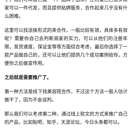
家可以一件代发，而且提供贴牌服务，合作起来几乎没有什
么困难。
这里可以找涂抹形式的来合作，一般比较有效，具体多有效
呢？需要你自己去判断商家的实力，可以从他们的注册年
首
页
限，发货速度，保证金等等方面综合考虑，最后你选择了一
款产品做自己的，还可以让他们提供几个成功案例给你，方
行
便你之后做宣传用。
业
快
之后就是需要推广了。
讯
第一种方法是线下找美容院合作，不过这个方法一般人估计
做不了，因为不会谈判。
开
眼
那么我们可以考虑第二种，通过线上软文的方式来推广自己
案
例
的产品，比如贴吧、知乎，天涯论坛，今日头条都可以。