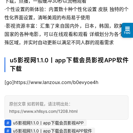
下载，点播，一般缓冲30秒以流畅观看
避
·个性设置的新体验：内置数十种个性化设置 皮肤 独特的个
坑
性化界面设置，清晰美观的布局易于使用
指
·影视资源丰富：汇集了来自国内外，日本，韩国，欧美等
☰
南
TOC
国家的各种电影，可以在线观看和观看 详细划分为各个特
登录
注册
殊区域，并实时自动更新以满足不同人群的观看需求
运
营
u5影视网1.1.0丨app下载会员影视APP软件
百
科
下载
[go]https://www.lanzoux.com/b0evyoe4h
创
业
资
原创文章 如若转载，请注明出处：
源
https://www.xhllsys.com/1208.html
u5影视网1.1.0丨app下载会员影视APP
会
u5影视网1.1.0丨app下载会员影视APP软件