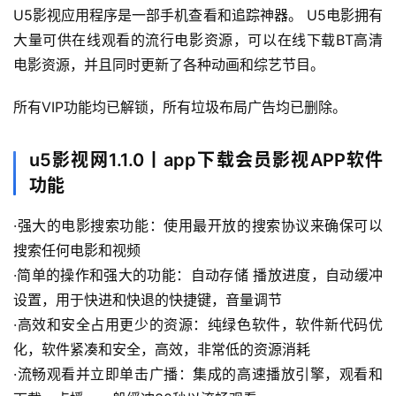
U5影视应用程序是一部手机查看和追踪神器。 U5电影拥有
大量可供在线观看的流行电影资源，可以在线下载BT高清
电影资源，并且同时更新了各种动画和综艺节目。
所有VIP功能均已解锁，所有垃圾布局广告均已删除。
首
页
u5影视网1.1.0丨app下载会员影视APP软件
功能
行
业
·强大的电影搜索功能：使用最开放的搜索协议来确保可以
快
搜索任何电影和视频
讯
·简单的操作和强大的功能：自动存储 播放进度，自动缓冲
设置，用于快进和快退的快捷键，音量调节
开
·高效和安全占用更少的资源：纯绿色软件，软件新代码优
眼
化，软件紧凑和安全，高效，非常低的资源消耗
案
·流畅观看并立即单击广播：集成的高速播放引擎，观看和
例