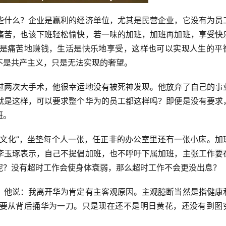
些什么？企业是赢利的经济单位，尤其是民营企业，它没有为员
痛苦，也该下班轻松愉快，若一味的加班，加班再加班，享受快
是痛苦地赚钱，生活是快乐地享受，这样也可以实现人生的平
不是共产主义，只是无法实现的奢望。
过两次大手术，他很幸运地没有被死神发现。他放弃了自己的事
就是这样，可以要求整个华为的员工都这样吗？即便是没有要求
班。
垫文化”，坐垫每个人一张，任正非的办公室里还有一张小床。加
李玉琢表示，自己不提倡加班，也不呼吁下属加班，主张工作要
呢？没有超时工作会使身体衰弱，那么超时工作不会更没出息？
，他说：我离开华为肯定有主客观原因。主观臆断当然是指健康
要从背后捅华为一刀。只是现在还不是明日黄花，还没有到图