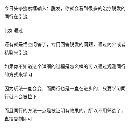
首
今日头条搜索框输入：脱发，你就会看到很多的治疗脱发的
页
同行在引流
行
比如通过
业
快
还有就是悟空问答了，专门回答脱发的问题，通过简介或者
讯
私聊来引流
开
如果你不知道这个详细的过程是怎么样的可以通过观测同行
眼
的方式来学习
案
例
因为玩法一直会变，而同行也是一直在进步的，只要学习同
行就不会被拉下
避
坑
而且同行的方法一点是被证明有效果的，所以不用筛选了，
指
直接复制即可
南
登录
注册