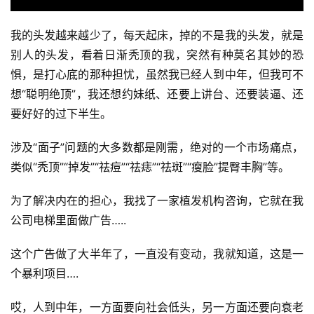
我的头发越来越少了，每天起床，掉的不是我的头发，就是
别人的头发，看着日渐秃顶的我，突然有种莫名其妙的恐
惧，是打心底的那种担忧，虽然我已经人到中年，但我可不
想“聪明绝顶”，我还想约妹纸、还要上讲台、还要装逼、还
要好好的过下半生。
涉及“面子”问题的大多数都是刚需，绝对的一个市场痛点，
类似“秃顶”“掉发”“祛痘”“祛痣”“祛斑”“瘦脸”提臀丰胸”等。
为了解决内在的担心，我找了一家植发机构咨询，它就在我
公司电梯里面做广告…..
这个广告做了大半年了，一直没有变动，我就知道，这是一
个暴利项目….
哎，人到中年，一方面要向社会低头，另一方面还要向衰老