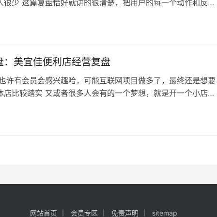
人很少 这篇复盘恰好就讲的很清楚，把用户的每一个动作和反应
很细致 对我们的业务提升非常有价值，如果能在公域就把信任问
私域变现那不是手到擒来 内容目录 我把用户决策链路分成2大阶
阶段。需求觉醒阶段的六环节1、用户能否意识到自己有问题？2
描述问题本质？3、…
盘：美宜佳便利店经营复盘
 也许有会员会感兴趣哈，可能互联网项目做多了，最终还是想要
体店比较踏实 又或者很多人会有的一个梦想，就是开一个小店，
的过日子 刚好就找到一篇介绍自己开店的经过和思考的复盘，所
大家 我大致看了一下，内容非常详细，甚至有点教程的意思了，
自己实操的细节比较少 我高度怀疑他是用AI写的，缺少人味，不
有参考价值的，看完可…
网站首页
会员专区
免责声明
sitemap