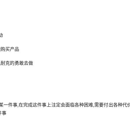
动
他购买产品
,耐克的勇敢去做
某一件事,在完成这件事上注定会面临各种困难,需要付出各种代价
件事