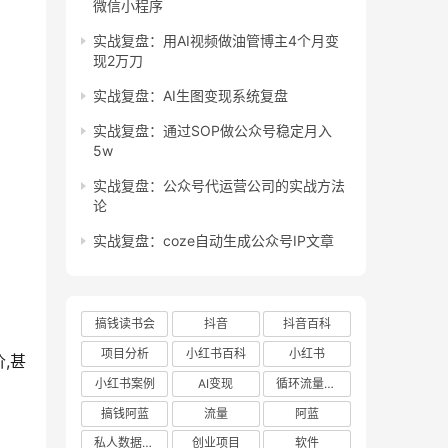
微信小程序
实战复盘：用AI视频做油管博主4个月变
现2万刀
实战复盘：AI生图变现系统复盘
实战复盘：通过SOP做公众号稳定月入
5w
实战复盘：公众号代运营公司的实战方法
论
实战复盘：coze自动生成公众号IP文章
搞钱读书会
抖音
抖音百科
项目分析
小红书百科
小红书
,甚
小红书案例
AI变现
循环流量实验室
搞钱阿蓝
流量
阿蓝
私人数据库项目
创业项目
软件