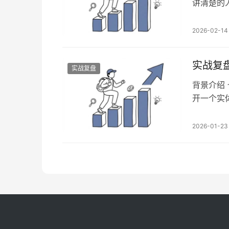
讲清楚的
都拆解的
题解决，
2026-02-14
段，6小
能否清晰
实战复
实战复盘
背景介绍
开一个实
安安稳稳
以分享给
2026-01-23
就是讨论
过还是很