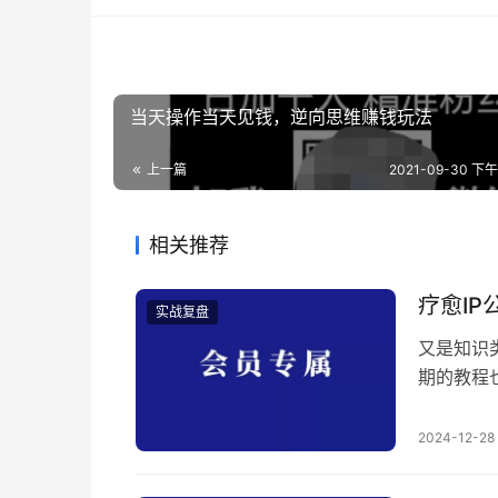
当天操作当天见钱，逆向思维赚钱玩法
上一篇
2021-09-30 下午9
相关推荐
疗愈I
实战复盘
又是知识
期的教程
（疗愈可
分写的很
2024-12-28
原因，并
原有的封