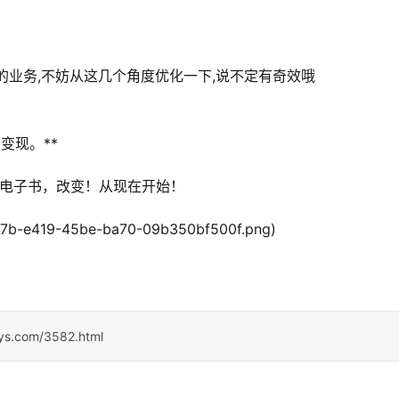
的业务,不妨从这几个角度优化一下,说不定有奇效哦
变现。**
必看电子书，改变！从现在开始！
8517b-e419-45be-ba70-09b350bf500f.png)
sys.com/3582.html