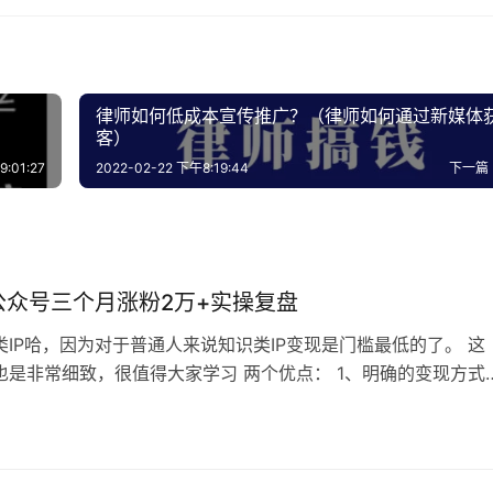
律师如何低成本宣传推广？（律师如何通过新媒体
客）
:01:27
2022-02-22 下午8:19:44
下一篇
P公众号三个月涨粉2万+实操复盘
类IP哈，因为对于普通人来说知识类IP变现是门槛最低的了。 这
也是非常细致，很值得大家学习 两个优点： 1、明确的变现方式
以当做一种咨询变现业务） 2、拿捏了公众号推荐机制（这个部
不错） 为什么要选择公众号作为下一个流量增长点？主要有3点
且我非常鼓励大家一定要把公众号做起来。1）公众号早已打破了
闭式推荐模式，实…