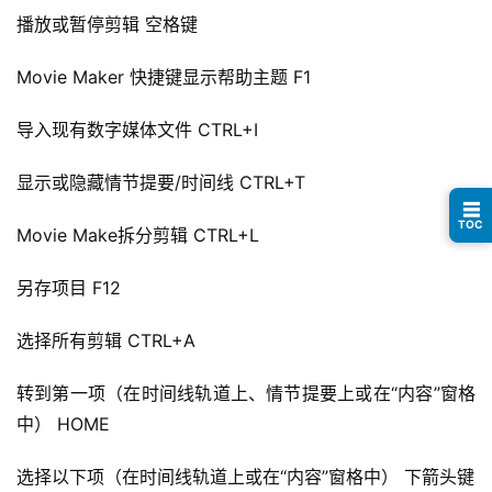
眼
播放或暂停剪辑 空格键
案
例
Movie Maker 快捷键显示帮助主题 F1
导入现有数字媒体文件 CTRL+I
避
坑
显示或隐藏情节提要/时间线 CTRL+T
指
☰
南
TOC
Movie Make拆分剪辑 CTRL+L
登录
注册
运
另存项目 F12
营
百
选择所有剪辑 CTRL+A
科
转到第一项（在时间线轨道上、情节提要上或在“内容”窗格
创
中） HOME
业
资
选择以下项（在时间线轨道上或在“内容”窗格中） 下箭头键