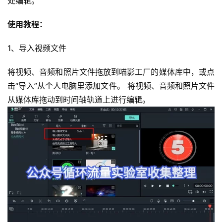
处编辑。
使用教程：
1、导入视频文件
首
页
将视频、音频和照片文件拖放到喵影工厂的媒体库中，或点
击“导入”从个人电脑里添加文件。 将视频、音频和照片文件
行
从媒体库拖动到时间轴轨道上进行编辑。 
业
快
讯
开
眼
案
例