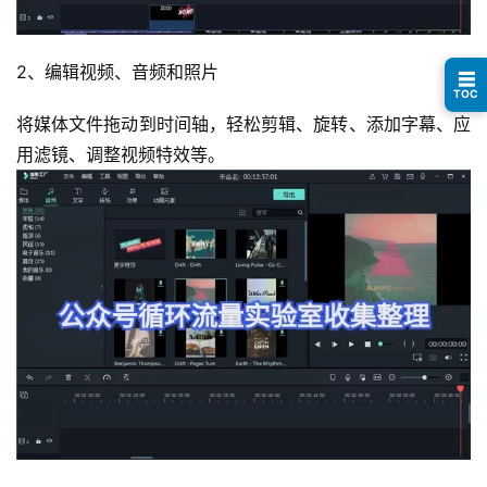
避
坑
指
2、编辑视频、音频和照片
☰
南
TOC
登录
注册
将媒体文件拖动到时间轴，轻松剪辑、旋转、添加字幕、应
运
用滤镜、调整视频特效等。
营
百
科
创
业
资
源
会
员