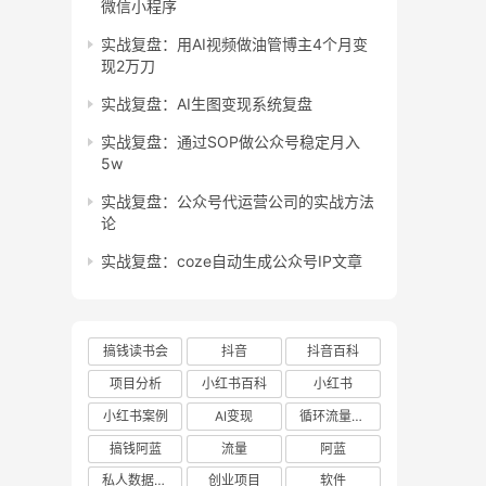
微信小程序
实战复盘：用AI视频做油管博主4个月变
现2万刀
实战复盘：AI生图变现系统复盘
实战复盘：通过SOP做公众号稳定月入
5w
实战复盘：公众号代运营公司的实战方法
论
实战复盘：coze自动生成公众号IP文章
搞钱读书会
抖音
抖音百科
项目分析
小红书百科
小红书
小红书案例
AI变现
循环流量实验室
搞钱阿蓝
流量
阿蓝
私人数据库项目
创业项目
软件