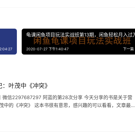
龟课闲鱼项目玩法实战班第13期，闲鱼轻松月入过
:04:27
2020-07-27 下午1:40:47
下一篇
记：叶茂中《冲突》
微信2297687297 阿蓝的第28次分享 今天分享的书是关于营
叶茂中的《冲突》 这本书很有意思，感兴趣的可以看看，文章最
接 叶茂中本土派营销大佬，你看见的洗脑广告基本都是出自他，
脑广告就讨厌，所有的广告都是为了把东西卖出去，卖不出东西
高大上也是垃圾 这本书说的就是他的其中一个营销理念，冲突营