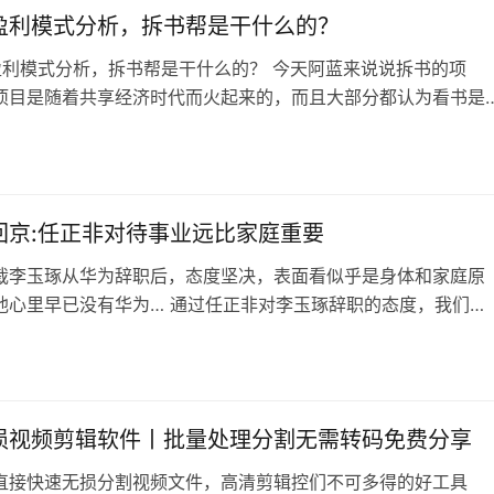
中认为，没有…
盈利模式分析，拆书帮是干什么的？
利模式分析，拆书帮是干什么的？ 今天阿蓝来说说拆书的项
项目是随着共享经济时代而火起来的，而且大部分都认为看书是
自我的表现，但是现在的生活节奏太快，没有那么多时间来看
拆书帮的盈利方式就出现了，不经可以自己学习还可以通过这个
一份收入，对于很多人来说都是一份好事了。 那么什么是拆书
就是把一本书里面的精华…
回京:任正非对待事业远比家庭重要
裁李玉琢从华为辞职后，态度坚决，表面看似乎是身体和家庭原
他心里早已没有华为… 通过任正非对李玉琢辞职的态度，我们可
为内部的严肃性，员工之间的紧张关系，以及沟通的难度。或许
的只是华为光鲜的表面，资本吃人的那一面隐藏在员工心中。 在
访谈中，李玉琢三次提出辞职，只有三次是在等待。任正非一见
：“李玉琢，我看过你的辞职报…
损视频剪辑软件丨批量处理分割无需转码免费分享
直接快速无损分割视频文件，高清剪辑控们不可多得的好工具