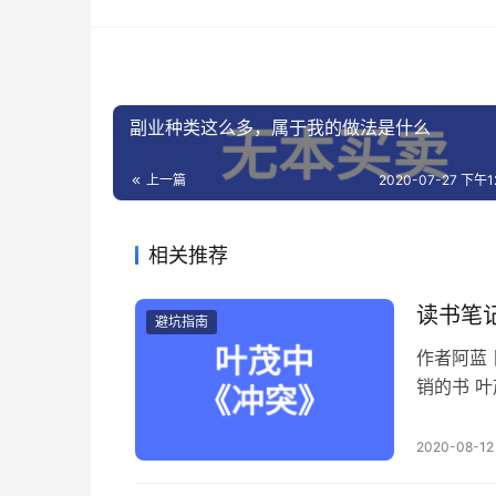
副业种类这么多，属于我的做法是什么
上一篇
2020-07-27 下午12
相关推荐
读书笔
避坑指南
作者阿蓝丨
销的书 
我会给链
别听到洗
2020-08-12
的广告再