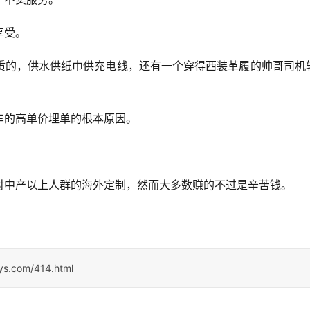
享受。
质的，供水供纸巾供充电线，还有一个穿得西装革履的帅哥司机
车的高单价埋单的根本原因。
对中产以上人群的海外定制，然而大多数赚的不过是辛苦钱。
sys.com/414.html