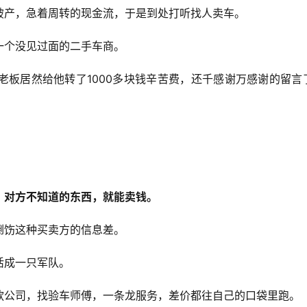
破产，急着周转的现金流，于是到处打听找人卖车。
一个没见过面的二手车商。
老板居然给他转了1000多块钱辛苦费，还千感谢万感谢的留言
，对方不知道的东西，就能卖钱。
捯饬这种买卖方的信息差。
活成一只军队。
款公司，找验车师傅，一条龙服务，差价都往自己的口袋里跑。