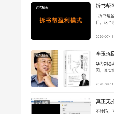
销 叶茂
拆书帮
避坑指南
拆书帮盈
目，这个
一种提升
书，这种
2020-07-11
方式赚取
呢？拆书
李玉琢
避坑指南
华为副总
因，其实
以看到华
我们看到
2020-09-11
任正非的
面就质问
真正无
避坑指南
不转码，