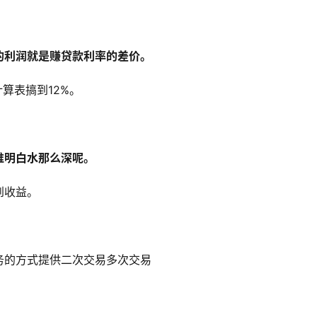
的利润就是赚贷款利率的差价。
算表搞到12%。
谁明白水那么深呢。
到收益。
务的方式提供二次交易多次交易
。