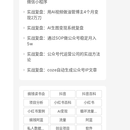
微信小程序
实战复盘：用AI视频做油管博主4个月变
现2万刀
实战复盘：AI生图变现系统复盘
实战复盘：通过SOP做公众号稳定月入
5w
实战复盘：公众号代运营公司的实战方法
论
实战复盘：coze自动生成公众号IP文章
搞钱读书会
抖音
抖音百科
项目分析
小红书百科
小红书
小红书案例
AI变现
循环流量实验室
搞钱阿蓝
流量
阿蓝
私人数据库项目
创业项目
软件